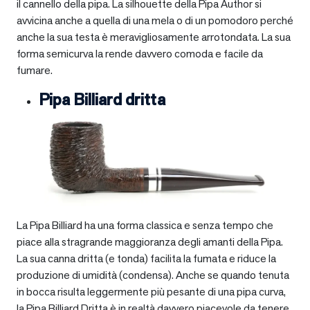
il cannello della pipa. La silhouette della Pipa Author si
avvicina anche a quella di una mela o di un pomodoro perché
anche la sua testa è meravigliosamente arrotondata. La sua
forma semicurva la rende davvero comoda e facile da
fumare.
Pipa Billiard dritta
La Pipa Billiard ha una forma classica e senza tempo che
piace alla stragrande maggioranza degli amanti della Pipa.
La sua canna dritta (e tonda) facilita la fumata e riduce la
produzione di umidità (condensa). Anche se quando tenuta
in bocca risulta leggermente più pesante di una pipa curva,
la Pipa Billiard Dritta è in realtà davvero piacevole da tenere