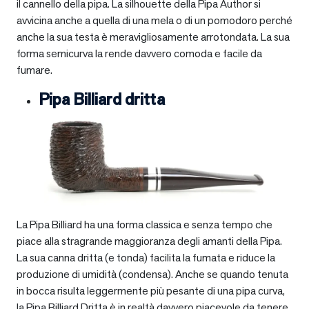
il cannello della pipa. La silhouette della Pipa Author si
avvicina anche a quella di una mela o di un pomodoro perché
anche la sua testa è meravigliosamente arrotondata. La sua
forma semicurva la rende davvero comoda e facile da
fumare.
Pipa Billiard dritta
La Pipa Billiard ha una forma classica e senza tempo che
piace alla stragrande maggioranza degli amanti della Pipa.
La sua canna dritta (e tonda) facilita la fumata e riduce la
produzione di umidità (condensa). Anche se quando tenuta
in bocca risulta leggermente più pesante di una pipa curva,
la Pipa Billiard Dritta è in realtà davvero piacevole da tenere