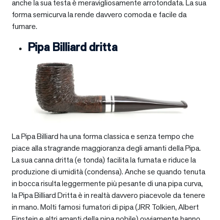
anche la sua testa è meravigliosamente arrotondata. La sua
forma semicurva la rende davvero comoda e facile da
fumare.
Pipa Billiard dritta
La Pipa Billiard ha una forma classica e senza tempo che
piace alla stragrande maggioranza degli amanti della Pipa.
La sua canna dritta (e tonda) facilita la fumata e riduce la
produzione di umidità (condensa). Anche se quando tenuta
in bocca risulta leggermente più pesante di una pipa curva,
la Pipa Billiard Dritta è in realtà davvero piacevole da tenere
in mano. Molti famosi fumatori di pipa (JRR Tolkien, Albert
Einstein e altri amanti della pipa nobile) ovviamente hanno