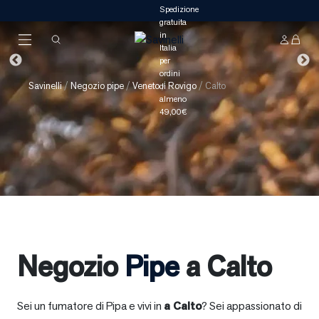
Savinelli
/
Negozio pipe
/
Veneto
/
Rovigo
/
Calto
Negozio
Pipe
a Calto
Sei un fumatore di Pipa e vivi in
a
Calto
? Sei appassionato di