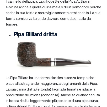
il cannello della pipa. La silhouette della Pipa Author si
avvicina anche a quella di una mela o di un pomodoro perché
anche la sua testa è meravigliosamente arrotondata. La sua
forma semicurva la rende davvero comoda e facile da
fumare.
Pipa Billiard dritta
La Pipa Billiard ha una forma classica e senza tempo che
piace alla stragrande maggioranza degli amanti della Pipa.
La sua canna dritta (e tonda) facilita la fumata e riduce la
produzione di umidità (condensa). Anche se quando tenuta
in bocca risulta leggermente più pesante di una pipa curva,
la Pipa Billiard Dritta è in realtà davvero piacevole da tenere