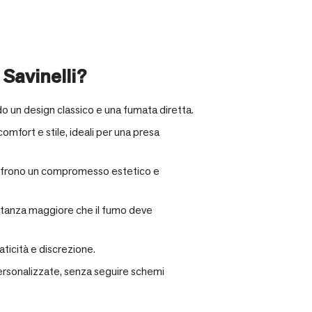
 Savinelli?
o un design classico e una fumata diretta.
omfort e stile, ideali per una presa
e offrono un compromesso estetico e
distanza maggiore che il fumo deve
ticità e discrezione.
personalizzate, senza seguire schemi