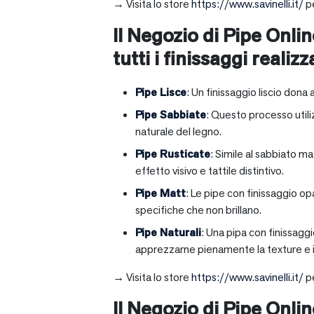
→ Visita lo store
https://www.savinelli.it/
pe
Il Negozio di Pipe Onlin
tutti i finissaggi realizz
Pipe Lisce
: Un finissaggio liscio dona 
Pipe Sabbiate
: Questo processo utili
naturale del legno.
Pipe Rusticate
: Simile al sabbiato m
effetto visivo e tattile distintivo.
Pipe Matt
: Le pipe con finissaggio op
specifiche che non brillano.
Pipe Naturali
: Una pipa con finissagg
apprezzarne pienamente la texture e il
→ Visita lo store
https://www.savinelli.it/
pe
Il Negozio di Pipe Onli