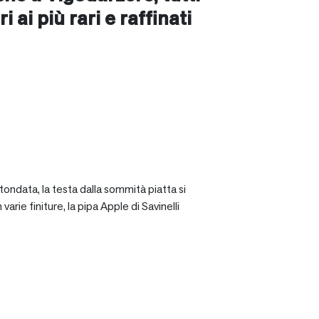
i ai più rari e raffinati
tondata, la testa dalla sommità piatta si
rie finiture, la pipa Apple di Savinelli