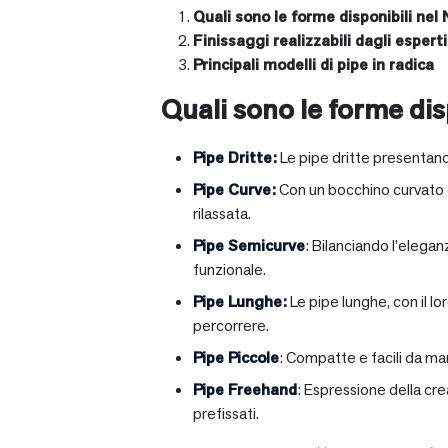
Quali sono le forme disponibili nel 
Finissaggi realizzabili dagli esperti 
Principali modelli di pipe in radica
Quali sono le forme disp
Pipe Dritte
:
Le pipe dritte presentano
Pipe Curve
:
Con un bocchino curvato ch
rilassata.
Pipe Semicurve
: Bilanciando l’elega
funzionale.
Pipe Lunghe
:
Le pipe lunghe, con il l
percorrere.
Pipe Piccole
: Compatte e facili da ma
Pipe Freehand
: Espressione della cr
prefissati.