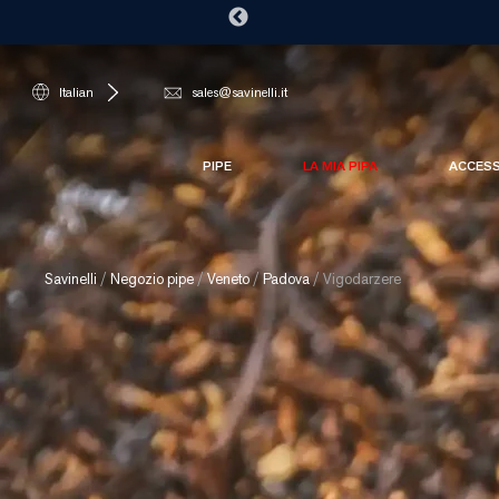
Italian
sales@savinelli.it
PIPE
LA MIA PIPA
ACCES
Savinelli
/
Negozio pipe
/
Veneto
/
Padova
/
Vigodarzere