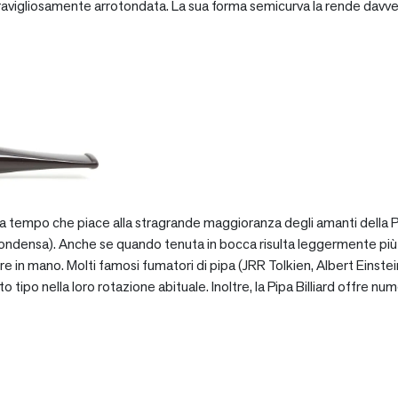
vigliosamente arrotondata. La sua forma semicurva la rende davve
za tempo che piace alla stragrande maggioranza degli amanti della Pip
ondensa). Anche se quando tenuta in bocca risulta leggermente più pe
e in mano. Molti famosi fumatori di pipa (JRR Tolkien, Albert Einstein
po nella loro rotazione abituale. Inoltre, la Pipa Billiard offre numer