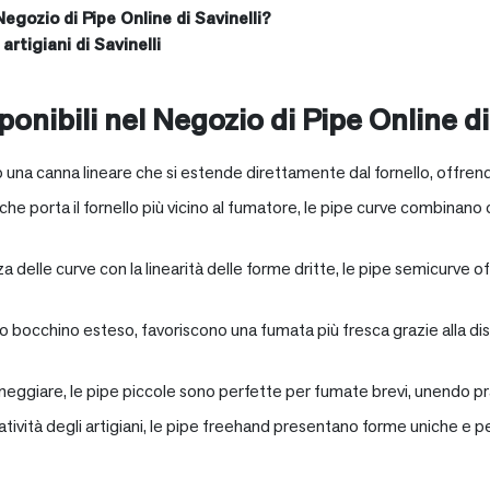
Negozio di Pipe Online di Savinelli?
artigiani di Savinelli
onibili nel Negozio di Pipe Online di
 una canna lineare che si estende direttamente dal fornello, offrend
e porta il fornello più vicino al fumatore, le pipe curve combinano c
nza delle curve con la linearità delle forme dritte, le pipe semicurv
oro bocchino esteso, favoriscono una fumata più fresca grazie alla 
neggiare, le pipe piccole sono perfette per fumate brevi, unendo pra
eatività degli artigiani, le pipe freehand presentano forme uniche e 