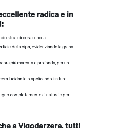
 eccellente radica e in
i:
ndo strati di cera o lacca.
rficie della pipa, evidenziando la grana
ancora più marcata e profonda, per un
 cera lucidante o applicando finiture
il legno completamente al naturale per
nche a
Vigodarzere
, tutti