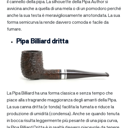
il cannello della pipa. La silhouette della Pipa Author si
avvicina anche a quella di una mela o di un pomodoro perché
anche la sua testa è meravigliosamente arrotondata. La sua
forma semicurva la rende davvero comoda e facile da
fumare.
Pipa Billiard dritta
La Pipa Billiard ha una forma classica e senza tempo che
piace alla stragrande maggioranza degli amanti della Pipa.
La sua canna dritta (e tonda) facilita la fumata e riduce la
produzione di umidità (condensa). Anche se quando tenuta
in bocca risulta leggermente più pesante di una pipa curva,
la Pipa Billiard Dritta è in realtà davvero piacevole da tenere