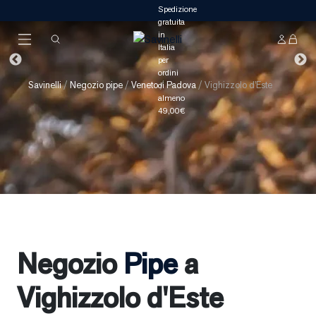
Savinelli
/
Negozio pipe
/
Veneto
/
Padova
/
Vighizzolo d'Este
Negozio
Pipe
a
Vighizzolo d'Este