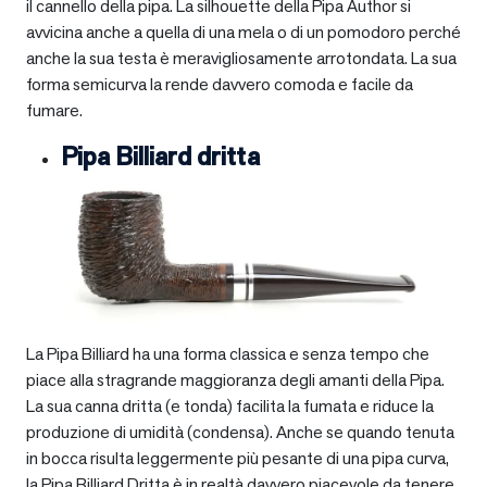
il cannello della pipa. La silhouette della Pipa Author si
avvicina anche a quella di una mela o di un pomodoro perché
anche la sua testa è meravigliosamente arrotondata. La sua
forma semicurva la rende davvero comoda e facile da
fumare.
Pipa Billiard dritta
La Pipa Billiard ha una forma classica e senza tempo che
piace alla stragrande maggioranza degli amanti della Pipa.
La sua canna dritta (e tonda) facilita la fumata e riduce la
produzione di umidità (condensa). Anche se quando tenuta
in bocca risulta leggermente più pesante di una pipa curva,
la Pipa Billiard Dritta è in realtà davvero piacevole da tenere