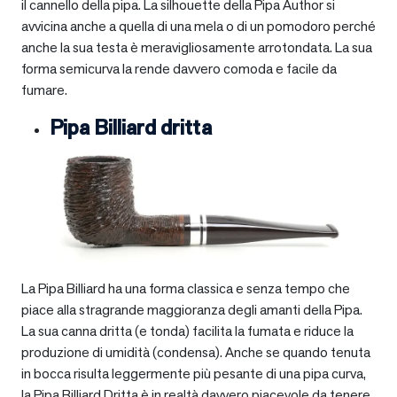
il cannello della pipa. La silhouette della Pipa Author si
avvicina anche a quella di una mela o di un pomodoro perché
anche la sua testa è meravigliosamente arrotondata. La sua
forma semicurva la rende davvero comoda e facile da
fumare.
Pipa Billiard dritta
La Pipa Billiard ha una forma classica e senza tempo che
piace alla stragrande maggioranza degli amanti della Pipa.
La sua canna dritta (e tonda) facilita la fumata e riduce la
produzione di umidità (condensa). Anche se quando tenuta
in bocca risulta leggermente più pesante di una pipa curva,
la Pipa Billiard Dritta è in realtà davvero piacevole da tenere