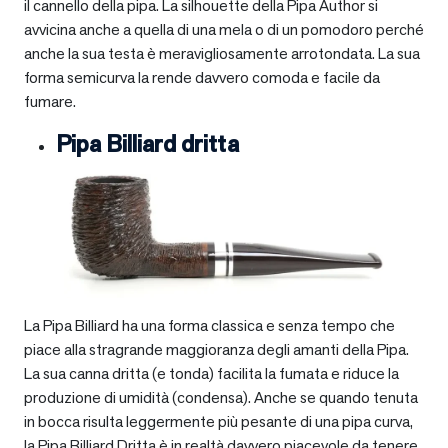
il cannello della pipa. La silhouette della Pipa Author si
avvicina anche a quella di una mela o di un pomodoro perché
anche la sua testa è meravigliosamente arrotondata. La sua
forma semicurva la rende davvero comoda e facile da
fumare.
Pipa Billiard dritta
La Pipa Billiard ha una forma classica e senza tempo che
piace alla stragrande maggioranza degli amanti della Pipa.
La sua canna dritta (e tonda) facilita la fumata e riduce la
produzione di umidità (condensa). Anche se quando tenuta
in bocca risulta leggermente più pesante di una pipa curva,
la Pipa Billiard Dritta è in realtà davvero piacevole da tenere