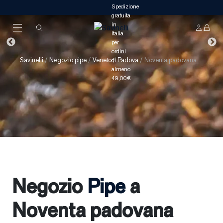
Savinelli
/
Negozio pipe
/
Veneto
/
Padova
/
Noventa padovana
Negozio
Pipe
a
Noventa padovana