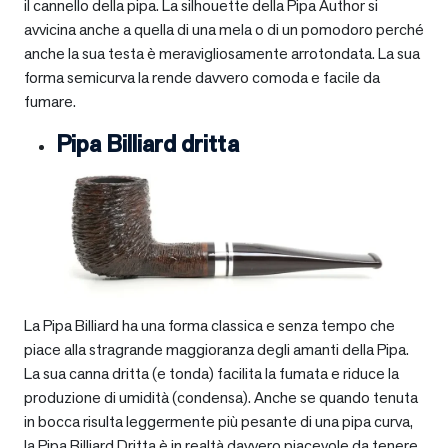
il cannello della pipa. La silhouette della Pipa Author si
avvicina anche a quella di una mela o di un pomodoro perché
anche la sua testa è meravigliosamente arrotondata. La sua
forma semicurva la rende davvero comoda e facile da
fumare.
Pipa Billiard dritta
La Pipa Billiard ha una forma classica e senza tempo che
piace alla stragrande maggioranza degli amanti della Pipa.
La sua canna dritta (e tonda) facilita la fumata e riduce la
produzione di umidità (condensa). Anche se quando tenuta
in bocca risulta leggermente più pesante di una pipa curva,
la Pipa Billiard Dritta è in realtà davvero piacevole da tenere