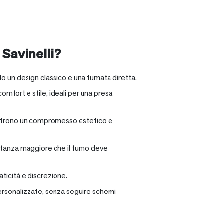
 Savinelli?
o un design classico e una fumata diretta.
omfort e stile, ideali per una presa
e offrono un compromesso estetico e
distanza maggiore che il fumo deve
ticità e discrezione.
personalizzate, senza seguire schemi