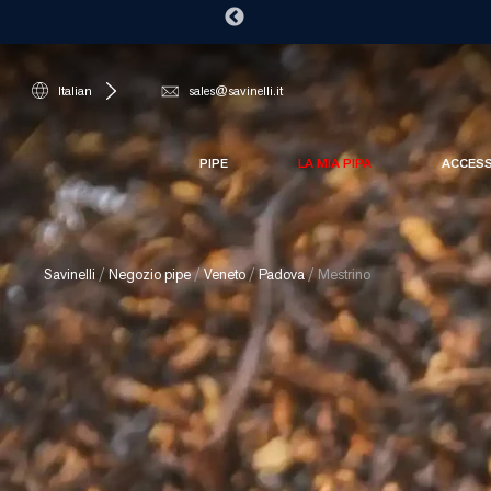
Italian
sales@savinelli.it
PIPE
LA MIA PIPA
ACCES
Savinelli
/
Negozio pipe
/
Veneto
/
Padova
/
Mestrino