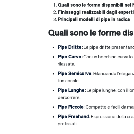
Quali sono le forme disponibili nel 
Finissaggi realizzabili dagli esperti 
Principali modelli di pipe in radica
Quali sono le forme disp
Pipe Dritte
:
Le pipe dritte presentano
Pipe Curve
:
Con un bocchino curvato ch
rilassata.
Pipe Semicurve
: Bilanciando l’elega
funzionale.
Pipe Lunghe
:
Le pipe lunghe, con il l
percorrere.
Pipe Piccole
: Compatte e facili da ma
Pipe Freehand
: Espressione della cr
prefissati.