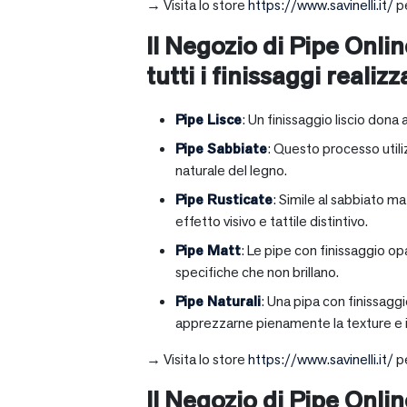
→ Visita lo store
https://www.savinelli.it/
pe
Il Negozio di Pipe Onlin
tutti i finissaggi realizz
Pipe Lisce
: Un finissaggio liscio dona 
Pipe Sabbiate
: Questo processo utili
naturale del legno.
Pipe Rusticate
: Simile al sabbiato m
effetto visivo e tattile distintivo.
Pipe Matt
: Le pipe con finissaggio op
specifiche che non brillano.
Pipe Naturali
: Una pipa con finissagg
apprezzarne pienamente la texture e il
→ Visita lo store
https://www.savinelli.it/
pe
Il Negozio di Pipe Onli