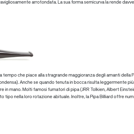
vigliosamente arrotondata. La sua forma semicurva la rende davve
za tempo che piace alla stragrande maggioranza degli amanti della Pip
ondensa). Anche se quando tenuta in bocca risulta leggermente più pe
e in mano. Molti famosi fumatori di pipa (JRR Tolkien, Albert Einstein
po nella loro rotazione abituale. Inoltre, la Pipa Billiard offre numer