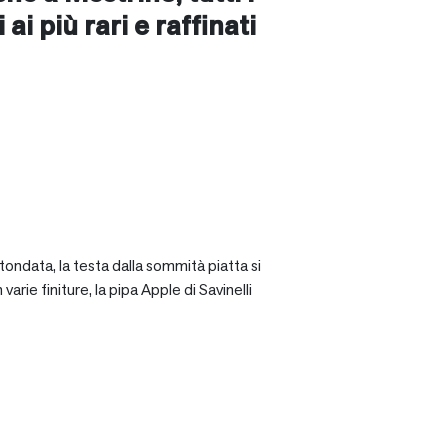
ai più rari e raffinati
tondata, la testa dalla sommità piatta si
rie finiture, la pipa Apple di Savinelli