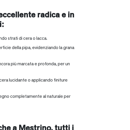
 eccellente radica e in
i:
ndo strati di cera o lacca.
rficie della pipa, evidenziando la grana
ancora più marcata e profonda, per un
 cera lucidante o applicando finiture
il legno completamente al naturale per
nche a
Mestrino
, tutti i