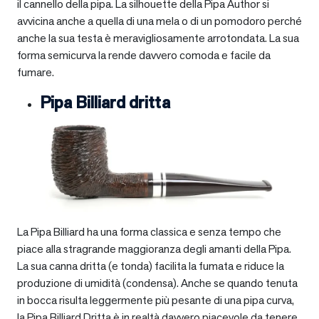
il cannello della pipa. La silhouette della Pipa Author si
avvicina anche a quella di una mela o di un pomodoro perché
anche la sua testa è meravigliosamente arrotondata. La sua
forma semicurva la rende davvero comoda e facile da
fumare.
Pipa Billiard dritta
La Pipa Billiard ha una forma classica e senza tempo che
piace alla stragrande maggioranza degli amanti della Pipa.
La sua canna dritta (e tonda) facilita la fumata e riduce la
produzione di umidità (condensa). Anche se quando tenuta
in bocca risulta leggermente più pesante di una pipa curva,
la Pipa Billiard Dritta è in realtà davvero piacevole da tenere