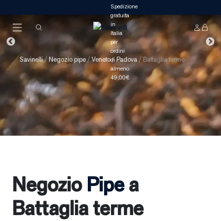
Savinelli
/
Negozio pipe
/
Veneto
/
Padova
/
Battaglia terme
Negozio
Pipe
a
Battaglia terme