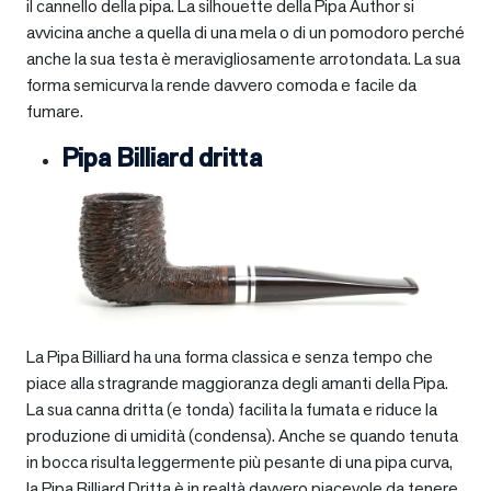
il cannello della pipa. La silhouette della Pipa Author si
avvicina anche a quella di una mela o di un pomodoro perché
anche la sua testa è meravigliosamente arrotondata. La sua
forma semicurva la rende davvero comoda e facile da
fumare.
Pipa Billiard dritta
La Pipa Billiard ha una forma classica e senza tempo che
piace alla stragrande maggioranza degli amanti della Pipa.
La sua canna dritta (e tonda) facilita la fumata e riduce la
produzione di umidità (condensa). Anche se quando tenuta
in bocca risulta leggermente più pesante di una pipa curva,
la Pipa Billiard Dritta è in realtà davvero piacevole da tenere