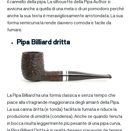
il cannello della pipa. La silhouette della Pipa Author si
avvicina anche a quella di una mela o di un pomodoro perché
anche la sua testa è meravigliosamente arrotondata. La sua
forma semicurva la rende davvero comoda e facile da
fumare.
Pipa Billiard dritta
La Pipa Billiard ha una forma classica e senza tempo che
piace alla stragrande maggioranza degli amanti della Pipa.
La sua canna dritta (e tonda) facilita la fumata e riduce la
produzione di umidità (condensa). Anche se quando tenuta
in bocca risulta leggermente più pesante di una pipa curva,
la Pipa Billiard Dritta è in realtà davvero piacevole da tenere