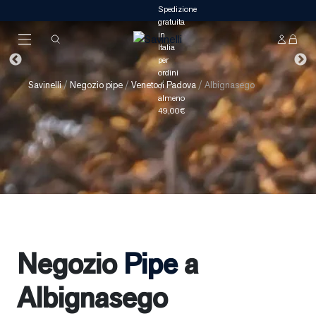
Savinelli
/
Negozio pipe
/
Veneto
/
Padova
/
Albignasego
Negozio
Pipe
a
Albignasego