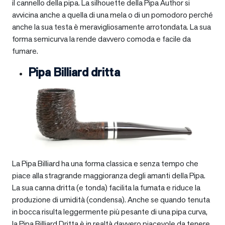
il cannello della pipa. La silhouette della Pipa Author si
avvicina anche a quella di una mela o di un pomodoro perché
anche la sua testa è meravigliosamente arrotondata. La sua
forma semicurva la rende davvero comoda e facile da
fumare.
Pipa Billiard dritta
La Pipa Billiard ha una forma classica e senza tempo che
piace alla stragrande maggioranza degli amanti della Pipa.
La sua canna dritta (e tonda) facilita la fumata e riduce la
produzione di umidità (condensa). Anche se quando tenuta
in bocca risulta leggermente più pesante di una pipa curva,
la Pipa Billiard Dritta è in realtà davvero piacevole da tenere