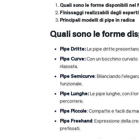
Quali sono le forme disponibili nel 
Finissaggi realizzabili dagli esperti 
Principali modelli di pipe in radica
Quali sono le forme disp
Pipe Dritte
:
Le pipe dritte presentano
Pipe Curve
:
Con un bocchino curvato ch
rilassata.
Pipe Semicurve
: Bilanciando l’elega
funzionale.
Pipe Lunghe
:
Le pipe lunghe, con il l
percorrere.
Pipe Piccole
: Compatte e facili da ma
Pipe Freehand
: Espressione della cr
prefissati.