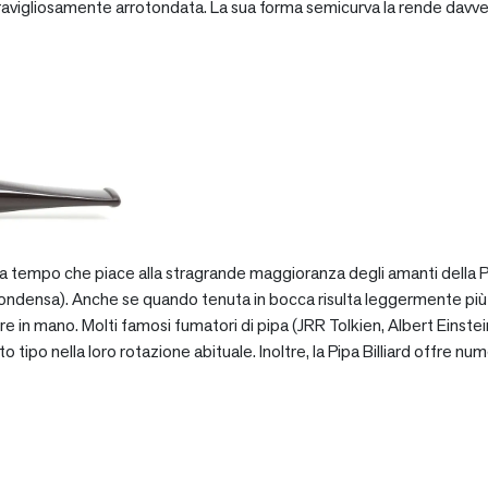
vigliosamente arrotondata. La sua forma semicurva la rende davve
za tempo che piace alla stragrande maggioranza degli amanti della Pip
ondensa). Anche se quando tenuta in bocca risulta leggermente più pe
e in mano. Molti famosi fumatori di pipa (JRR Tolkien, Albert Einstein
po nella loro rotazione abituale. Inoltre, la Pipa Billiard offre numer