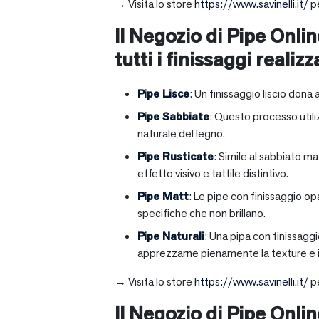
→ Visita lo store
https://www.savinelli.it/
pe
Il Negozio di Pipe Onlin
tutti i finissaggi realizz
Pipe Lisce
: Un finissaggio liscio dona 
Pipe Sabbiate
: Questo processo utili
naturale del legno.
Pipe Rusticate
: Simile al sabbiato m
effetto visivo e tattile distintivo.
Pipe Matt
: Le pipe con finissaggio op
specifiche che non brillano.
Pipe Naturali
: Una pipa con finissagg
apprezzarne pienamente la texture e il
→ Visita lo store
https://www.savinelli.it/
pe
Il Negozio di Pipe Onli