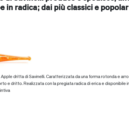
e in radica; dai più classici e popolari 
pple dritta di Savinelli. Caratterizzata da una forma rotonda e arro
dritto. Realizzata con la pregiata radica di erica e disponibile in va
intiva