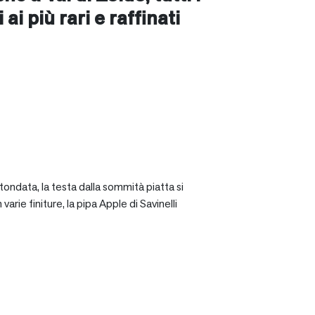
ai più rari e raffinati
tondata, la testa dalla sommità piatta si
rie finiture, la pipa Apple di Savinelli