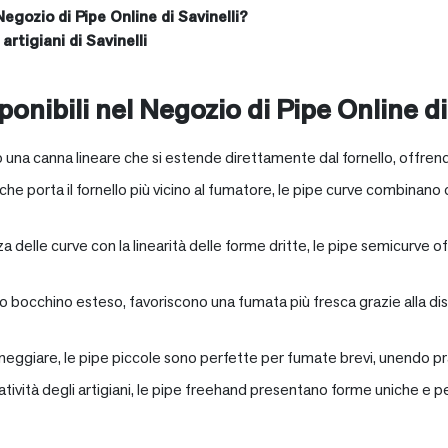
Negozio di Pipe Online di Savinelli?
artigiani di Savinelli
onibili nel Negozio di Pipe Online di
 una canna lineare che si estende direttamente dal fornello, offrend
e porta il fornello più vicino al fumatore, le pipe curve combinano c
nza delle curve con la linearità delle forme dritte, le pipe semicurv
oro bocchino esteso, favoriscono una fumata più fresca grazie alla 
neggiare, le pipe piccole sono perfette per fumate brevi, unendo pra
eatività degli artigiani, le pipe freehand presentano forme uniche e 