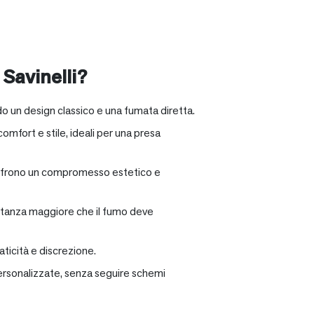
 Savinelli?
o un design classico e una fumata diretta.
omfort e stile, ideali per una presa
e offrono un compromesso estetico e
distanza maggiore che il fumo deve
ticità e discrezione.
personalizzate, senza seguire schemi