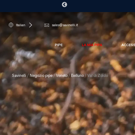
Italian
sales@savinelli.it
PIPE
LA MIA PIPA
ACCES
Savinelli
/
Negozio pipe
/
Veneto
/
Belluno
/
Val di Zoldo