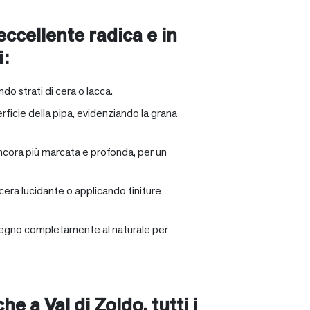
 eccellente radica e in
i:
ndo strati di cera o lacca.
rficie della pipa, evidenziando la grana
ancora più marcata e profonda, per un
 cera lucidante o applicando finiture
il legno completamente al naturale per
nche a
Val di Zoldo
, tutti i