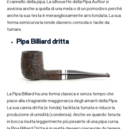
il cannello della pipa. La silhouette della Pipa Author si
avvicina anche a quella di una mela o di un pomodoro perché
anche la sua testa è meravigliosamente arrotondata. La sua
forma semicurva la rende davvero comoda e facile da
fumare.
Pipa Billiard dritta
La Pipa Billiard ha una forma classica e senza tempo che
piace alla stragrande maggioranza degli amanti della Pipa.
La sua canna dritta (e tonda) facilita la fumata e riduce la
produzione di umidità (condensa). Anche se quando tenuta
in bocca risulta leggermente più pesante di una pipa curva,
la Pipa Billiard Dritta è in realtà davvero piacevole da tenere