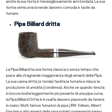
anche la sua testa è meravigliosamente arrotondata. La sua
forma semicurva la rende davvero comoda e facile da
fumare.
Pipa Billiard dritta
La Pipa Billiard ha una forma classica e senza tempo che
piace alla stragrande maggioranza degli amanti della Pipa.
La sua canna dritta (e tonda) facilita la fumata e riduce la
produzione di umidità (condensa). Anche se quando tenuta
in bocca risulta leggermente più pesante di una pipa curva,
la Pipa Billiard Dritta è in realtà davvero piacevole da tenere
in mano. Molti famosi fumatori di pipa (JRR Tolkien, Albert
Einstein e altri amanti della pipa nobile) ovviamente hanno