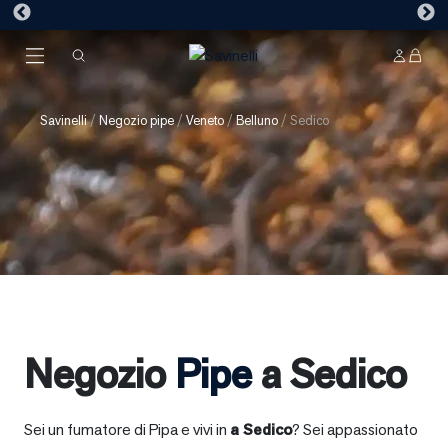
Savinelli
/
Negozio pipe
/
Veneto
/
Belluno
/
Sedico
Negozio
Pipe
a Sedico
Sei un fumatore di Pipa e vivi in
a
Sedico
? Sei appassionato