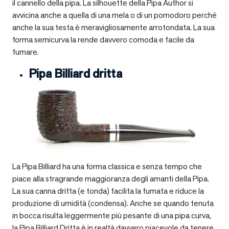
il cannello della pipa. La silhouette della Pipa Author si
avvicina anche a quella di una mela o di un pomodoro perché
anche la sua testa è meravigliosamente arrotondata. La sua
forma semicurva la rende davvero comoda e facile da
fumare.
Pipa Billiard dritta
La Pipa Billiard ha una forma classica e senza tempo che
piace alla stragrande maggioranza degli amanti della Pipa.
La sua canna dritta (e tonda) facilita la fumata e riduce la
produzione di umidità (condensa). Anche se quando tenuta
in bocca risulta leggermente più pesante di una pipa curva,
la Pipa Billiard Dritta è in realtà davvero piacevole da tenere