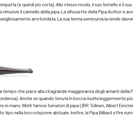
patta (e quindi più corta). Allo stesso modo, il suo fornello e il suo 
 rimuove il cannello della pipa. La silhouette della Pipa Author si avv
vigliosamente arrotondata. La sua forma semicurva la rende davve
za tempo che piace alla stragrande maggioranza degli amanti della Pip
ondensa). Anche se quando tenuta in bocca risulta leggermente più pe
e in mano. Molti famosi fumatori di pipa (JRR Tolkien, Albert Einstein
po nella loro rotazione abituale. Inoltre, la Pipa Billiard offre numer