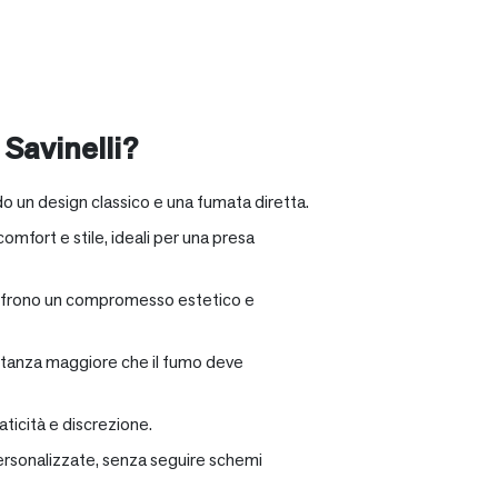
 Savinelli?
o un design classico e una fumata diretta.
omfort e stile, ideali per una presa
e offrono un compromesso estetico e
distanza maggiore che il fumo deve
ticità e discrezione.
personalizzate, senza seguire schemi