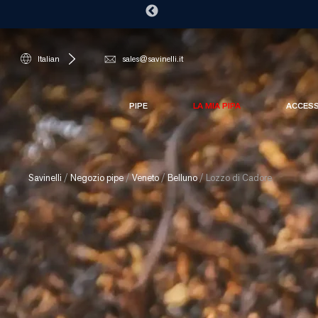
Italian
sales@savinelli.it
PIPE
LA MIA PIPA
ACCES
Savinelli
/
Negozio pipe
/
Veneto
/
Belluno
/
Lozzo di Cadore