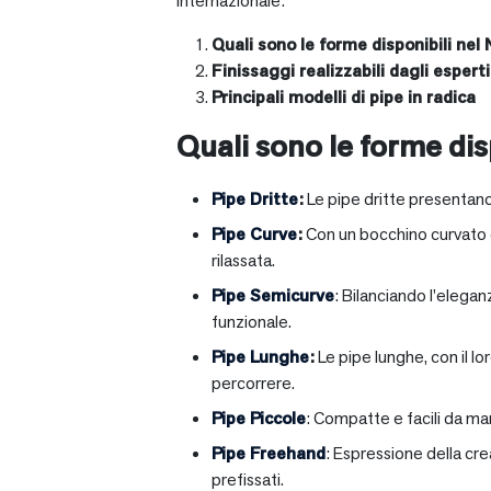
internazionale:
Quali sono le forme disponibili nel 
Finissaggi realizzabili dagli esperti 
Principali modelli di pipe in radica
Quali sono le forme disp
Pipe Dritte
:
Le pipe dritte presentano
Pipe Curve
:
Con un bocchino curvato ch
rilassata.
Pipe Semicurve
: Bilanciando l’elega
funzionale.
Pipe Lunghe
:
Le pipe lunghe, con il l
percorrere.
Pipe Piccole
: Compatte e facili da ma
Pipe Freehand
: Espressione della cr
prefissati.