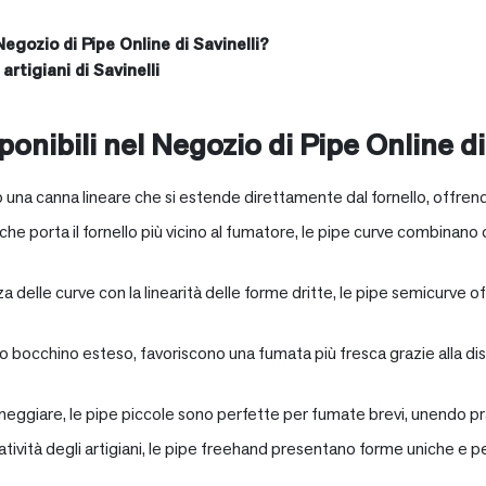
Negozio di Pipe Online di Savinelli?
artigiani di Savinelli
onibili nel Negozio di Pipe Online di
 una canna lineare che si estende direttamente dal fornello, offrend
e porta il fornello più vicino al fumatore, le pipe curve combinano c
nza delle curve con la linearità delle forme dritte, le pipe semicurv
oro bocchino esteso, favoriscono una fumata più fresca grazie alla 
neggiare, le pipe piccole sono perfette per fumate brevi, unendo pra
eatività degli artigiani, le pipe freehand presentano forme uniche e 