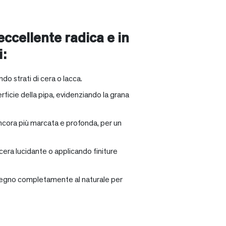
 eccellente radica e in
i:
ndo strati di cera o lacca.
rficie della pipa, evidenziando la grana
ancora più marcata e profonda, per un
 cera lucidante o applicando finiture
il legno completamente al naturale per