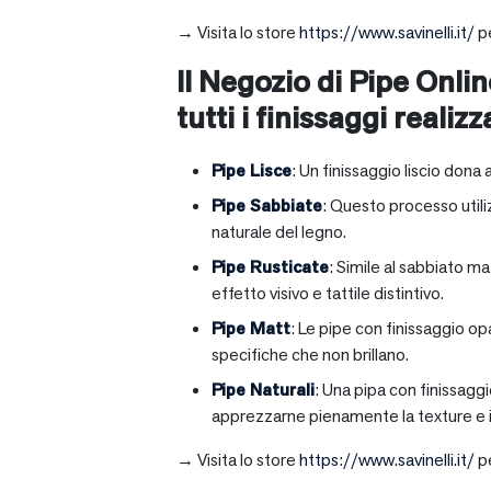
→ Visita lo store
https://www.savinelli.it/
pe
Il Negozio di Pipe Onlin
tutti i finissaggi realizz
Pipe Lisce
: Un finissaggio liscio dona 
Pipe Sabbiate
: Questo processo utili
naturale del legno.
Pipe Rusticate
: Simile al sabbiato m
effetto visivo e tattile distintivo.
Pipe Matt
: Le pipe con finissaggio op
specifiche che non brillano.
Pipe Naturali
: Una pipa con finissagg
apprezzarne pienamente la texture e il
→ Visita lo store
https://www.savinelli.it/
pe