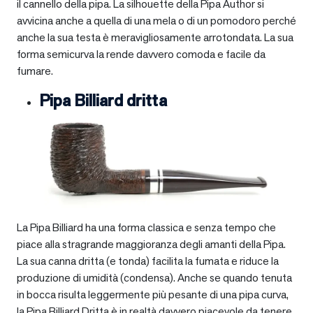
il cannello della pipa. La silhouette della Pipa Author si
avvicina anche a quella di una mela o di un pomodoro perché
anche la sua testa è meravigliosamente arrotondata. La sua
forma semicurva la rende davvero comoda e facile da
fumare.
Pipa Billiard dritta
La Pipa Billiard ha una forma classica e senza tempo che
piace alla stragrande maggioranza degli amanti della Pipa.
La sua canna dritta (e tonda) facilita la fumata e riduce la
produzione di umidità (condensa). Anche se quando tenuta
in bocca risulta leggermente più pesante di una pipa curva,
la Pipa Billiard Dritta è in realtà davvero piacevole da tenere