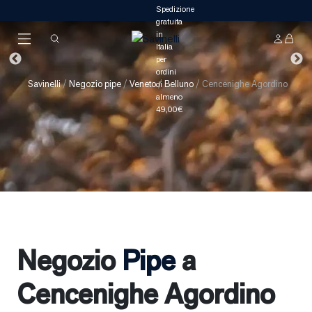
Savinelli
/
Negozio pipe
/
Veneto
/
Belluno
/
Cencenighe Agordino
Negozio
Pipe
a
Cencenighe Agordino