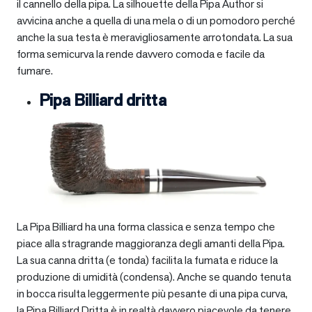
il cannello della pipa. La silhouette della Pipa Author si
avvicina anche a quella di una mela o di un pomodoro perché
anche la sua testa è meravigliosamente arrotondata. La sua
forma semicurva la rende davvero comoda e facile da
fumare.
Pipa Billiard dritta
La Pipa Billiard ha una forma classica e senza tempo che
piace alla stragrande maggioranza degli amanti della Pipa.
La sua canna dritta (e tonda) facilita la fumata e riduce la
produzione di umidità (condensa). Anche se quando tenuta
in bocca risulta leggermente più pesante di una pipa curva,
la Pipa Billiard Dritta è in realtà davvero piacevole da tenere