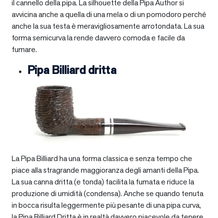
il cannello della pipa. La silhouette della Pipa Author si
avvicina anche a quella di una mela o di un pomodoro perché
anche la sua testa è meravigliosamente arrotondata. La sua
forma semicurva la rende davvero comoda e facile da
fumare.
Pipa Billiard dritta
La Pipa Billiard ha una forma classica e senza tempo che
piace alla stragrande maggioranza degli amanti della Pipa.
La sua canna dritta (e tonda) facilita la fumata e riduce la
produzione di umidità (condensa). Anche se quando tenuta
in bocca risulta leggermente più pesante di una pipa curva,
la Pipa Billiard Dritta è in realtà davvero piacevole da tenere