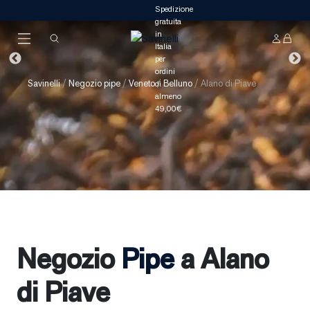
Savinelli
/
Negozio pipe
/
Veneto
/
Belluno
/
Alano di Piave
Negozio
Pipe
a Alano
di Piave