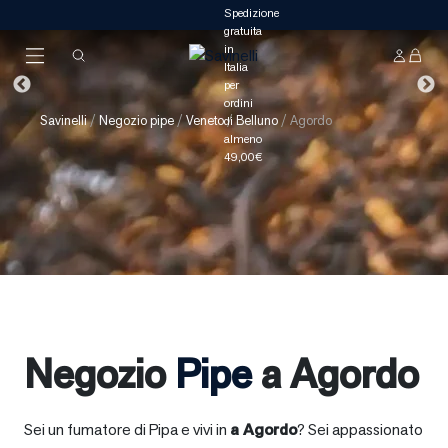
Savinelli
/
Negozio pipe
/
Veneto
/
Belluno
/
Agordo
Negozio
Pipe
a Agordo
Sei un fumatore di Pipa e vivi in
a
Agordo
? Sei appassionato