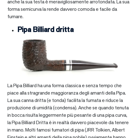
anche la sua testa è meravigliosamente arrotondata. La sua
forma semicurva la rende davvero comoda e facile da
fumare.
Pipa Billiard dritta
La Pipa Billiard ha una forma classica e senza tempo che
piace alla stragrande maggioranza degli amanti della Pipa.
La sua canna dritta (e tonda) facilita la fumata e riduce la
produzione di umidità (condensa). Anche se quando tenuta
in bocca risulta leggermente più pesante di una pipa curva,
la Pipa Billiard Dritta è in realtà davvero piacevole da tenere
in mano. Molti famosi fumatori di pipa (JRR Tolkien, Albert
Einstein e altri amanti della pipa nobile) ovviamente hanno