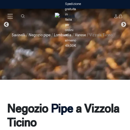
Savinelli
/
Negozio pipe
/
Lombardia
/
Varese
/
Vizzola Ticino
Negozio
Pipe
a Vizzola
Ticino