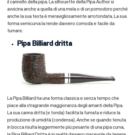
il cannello della pipa. La silhouette della Pipa Author si
avvicina anche a quella di una mela o di un pomodoro perché
anche la sua testa è meravigliosamente arrotondata. La sua
forma semicurva la rende davvero comoda e facile da
fumare.
Pipa Billiard dritta
La Pipa Billiard ha una forma classica e senza tempo che
piace alla stragrande maggioranza degli amanti della Pipa.
La sua canna dritta (e tonda) facilita la fumata e riduce la
produzione di umidità (condensa). Anche se quando tenuta
in bocca risulta leggermente più pesante di una pipa curva,
la Pipa Billiard Dritta è in realtà davvero piacevole da tenere