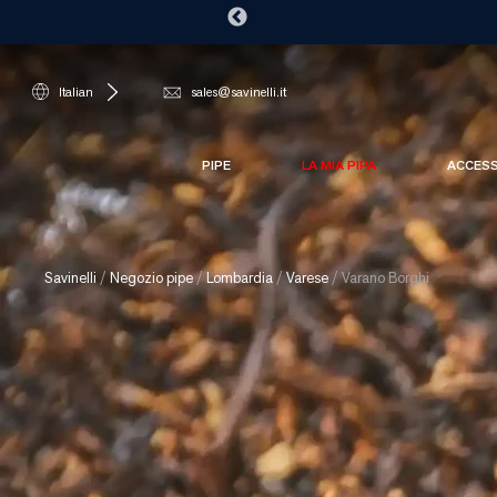
Italian
sales@savinelli.it
PIPE
LA MIA PIPA
ACCES
Savinelli
/
Negozio pipe
/
Lombardia
/
Varese
/
Varano Borghi