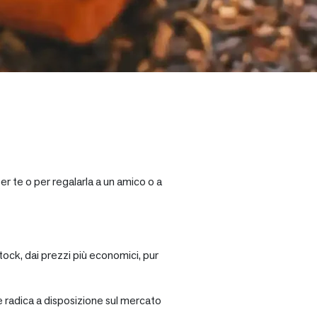
er te o per regalarla a un amico o a
tock, dai prezzi più economici, pur
re radica a disposizione sul mercato