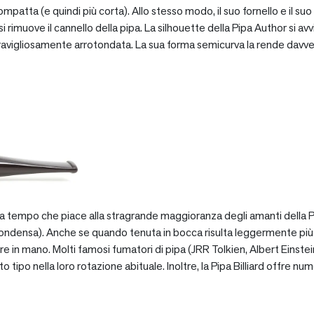
patta (e quindi più corta). Allo stesso modo, il suo fornello e il suo 
 rimuove il cannello della pipa. La silhouette della Pipa Author si avv
vigliosamente arrotondata. La sua forma semicurva la rende davve
za tempo che piace alla stragrande maggioranza degli amanti della Pip
ondensa). Anche se quando tenuta in bocca risulta leggermente più pe
e in mano. Molti famosi fumatori di pipa (JRR Tolkien, Albert Einstein
po nella loro rotazione abituale. Inoltre, la Pipa Billiard offre numer