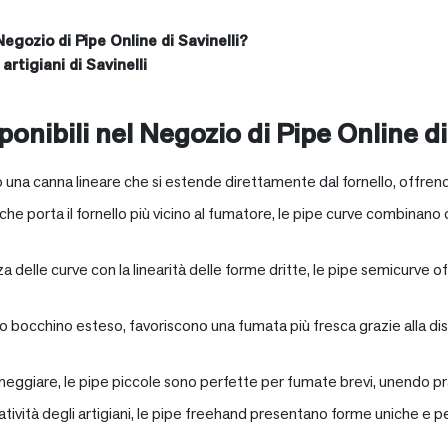
Negozio di Pipe Online di Savinelli?
artigiani di Savinelli
onibili nel Negozio di Pipe Online di
 una canna lineare che si estende direttamente dal fornello, offrend
e porta il fornello più vicino al fumatore, le pipe curve combinano c
nza delle curve con la linearità delle forme dritte, le pipe semicurv
oro bocchino esteso, favoriscono una fumata più fresca grazie alla 
neggiare, le pipe piccole sono perfette per fumate brevi, unendo pra
eatività degli artigiani, le pipe freehand presentano forme uniche e 