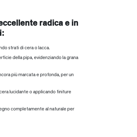
 eccellente radica e in
i:
ndo strati di cera o lacca.
rficie della pipa, evidenziando la grana
ancora più marcata e profonda, per un
 cera lucidante o applicando finiture
il legno completamente al naturale per