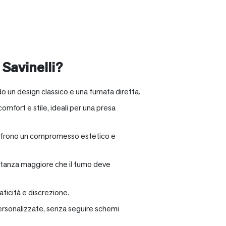
 Savinelli?
o un design classico e una fumata diretta.
omfort e stile, ideali per una presa
e offrono un compromesso estetico e
distanza maggiore che il fumo deve
ticità e discrezione.
personalizzate, senza seguire schemi