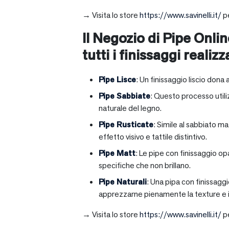
→ Visita lo store
https://www.savinelli.it/
pe
Il Negozio di Pipe Onlin
tutti i finissaggi realizz
Pipe Lisce
: Un finissaggio liscio dona 
Pipe Sabbiate
: Questo processo utili
naturale del legno.
Pipe Rusticate
: Simile al sabbiato m
effetto visivo e tattile distintivo.
Pipe Matt
: Le pipe con finissaggio op
specifiche che non brillano.
Pipe Naturali
: Una pipa con finissagg
apprezzarne pienamente la texture e il
→ Visita lo store
https://www.savinelli.it/
pe