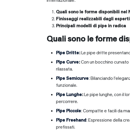
internazionale:
Quali sono le forme disponibili nel 
Finissaggi realizzabili dagli esperti 
Principali modelli di pipe in radica
Quali sono le forme disp
Pipe Dritte
:
Le pipe dritte presentano
Pipe Curve
:
Con un bocchino curvato ch
rilassata.
Pipe Semicurve
: Bilanciando l’elega
funzionale.
Pipe Lunghe
:
Le pipe lunghe, con il l
percorrere.
Pipe Piccole
: Compatte e facili da ma
Pipe Freehand
: Espressione della cr
prefissati.