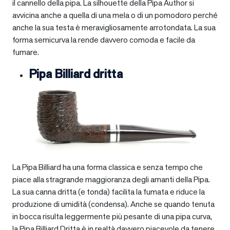
il cannello della pipa. La silhouette della Pipa Author si
avvicina anche a quella di una mela o di un pomodoro perché
anche la sua testa è meravigliosamente arrotondata. La sua
forma semicurva la rende davvero comoda e facile da
fumare.
Pipa Billiard dritta
La Pipa Billiard ha una forma classica e senza tempo che
piace alla stragrande maggioranza degli amanti della Pipa.
La sua canna dritta (e tonda) facilita la fumata e riduce la
produzione di umidità (condensa). Anche se quando tenuta
in bocca risulta leggermente più pesante di una pipa curva,
la Pipa Billiard Dritta è in realtà davvero piacevole da tenere