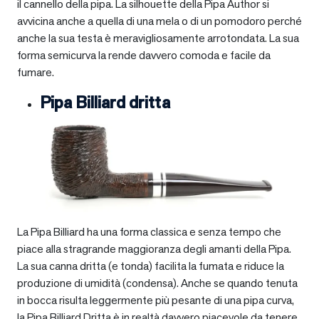
il cannello della pipa. La silhouette della Pipa Author si
avvicina anche a quella di una mela o di un pomodoro perché
anche la sua testa è meravigliosamente arrotondata. La sua
forma semicurva la rende davvero comoda e facile da
fumare.
Pipa Billiard dritta
La Pipa Billiard ha una forma classica e senza tempo che
piace alla stragrande maggioranza degli amanti della Pipa.
La sua canna dritta (e tonda) facilita la fumata e riduce la
produzione di umidità (condensa). Anche se quando tenuta
in bocca risulta leggermente più pesante di una pipa curva,
la Pipa Billiard Dritta è in realtà davvero piacevole da tenere