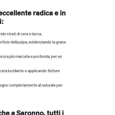
 eccellente radica e in
i:
ndo strati di cera o lacca.
rficie della pipa, evidenziando la grana
ancora più marcata e profonda, per un
 cera lucidante o applicando finiture
il legno completamente al naturale per
nche a
Saronno
, tutti i