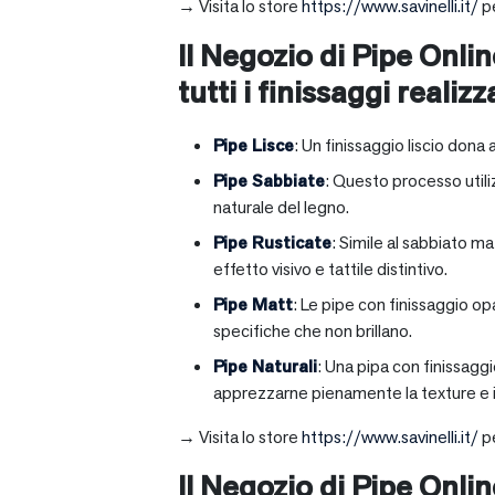
→ Visita lo store
https://www.savinelli.it/
pe
Il Negozio di Pipe Onlin
tutti i finissaggi realizz
Pipe Lisce
: Un finissaggio liscio dona 
Pipe Sabbiate
: Questo processo utili
naturale del legno.
Pipe Rusticate
: Simile al sabbiato m
effetto visivo e tattile distintivo.
Pipe Matt
: Le pipe con finissaggio op
specifiche che non brillano.
Pipe Naturali
: Una pipa con finissagg
apprezzarne pienamente la texture e il
→ Visita lo store
https://www.savinelli.it/
pe
Il Negozio di Pipe Onli