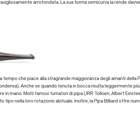
vigliosamente arrotondata. La sua forma semicurva la rende davve
za tempo che piace alla stragrande maggioranza degli amanti della Pip
ondensa). Anche se quando tenuta in bocca risulta leggermente più pe
e in mano. Molti famosi fumatori di pipa (JRR Tolkien, Albert Einstein
po nella loro rotazione abituale. Inoltre, la Pipa Billiard offre numer