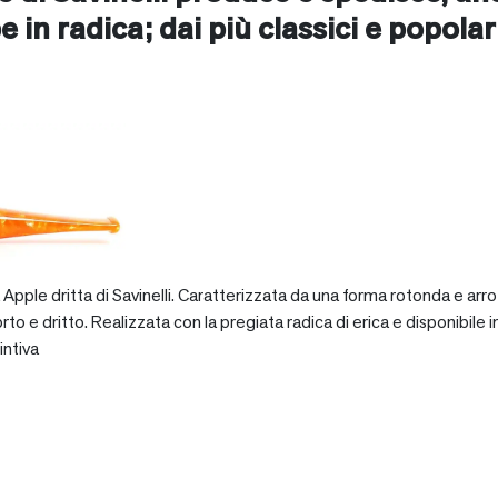
e in radica; dai più classici e popolari 
pple dritta di Savinelli. Caratterizzata da una forma rotonda e arro
dritto. Realizzata con la pregiata radica di erica e disponibile in va
intiva