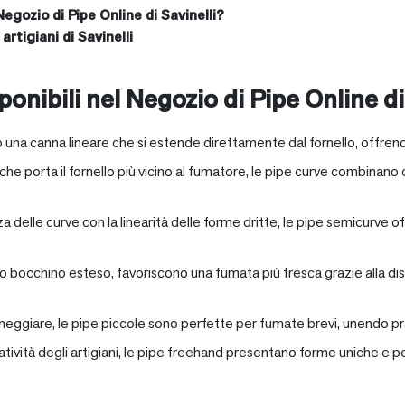
Negozio di Pipe Online di Savinelli?
artigiani di Savinelli
onibili nel Negozio di Pipe Online di
 una canna lineare che si estende direttamente dal fornello, offrend
e porta il fornello più vicino al fumatore, le pipe curve combinano c
nza delle curve con la linearità delle forme dritte, le pipe semicurv
oro bocchino esteso, favoriscono una fumata più fresca grazie alla 
neggiare, le pipe piccole sono perfette per fumate brevi, unendo pra
eatività degli artigiani, le pipe freehand presentano forme uniche e 