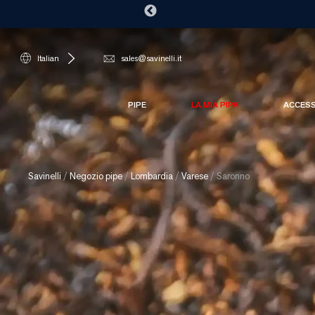
Italian
sales@savinelli.it
PIPE
LA MIA PIPA
ACCES
Savinelli
/
Negozio pipe
/
Lombardia
/
Varese
/
Saronno