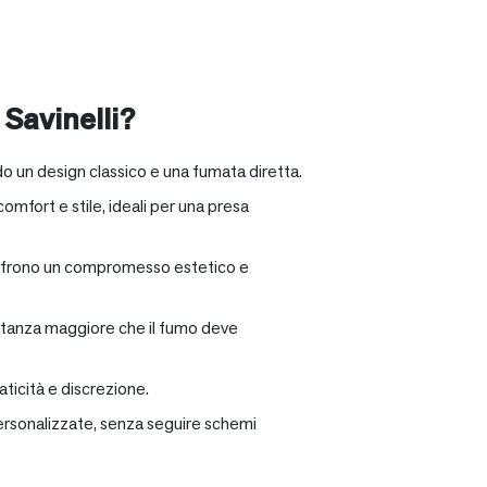
 Savinelli?
o un design classico e una fumata diretta.
omfort e stile, ideali per una presa
e offrono un compromesso estetico e
distanza maggiore che il fumo deve
ticità e discrezione.
personalizzate, senza seguire schemi