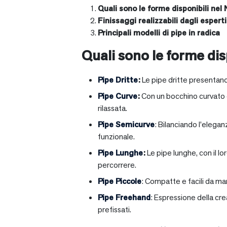
Quali sono le forme disponibili nel 
Finissaggi realizzabili dagli esperti 
Principali modelli di pipe in radica
Quali sono le forme disp
Pipe Dritte
:
Le pipe dritte presentano
Pipe Curve
:
Con un bocchino curvato ch
rilassata.
Pipe Semicurve
: Bilanciando l’elega
funzionale.
Pipe Lunghe
:
Le pipe lunghe, con il l
percorrere.
Pipe Piccole
: Compatte e facili da ma
Pipe Freehand
: Espressione della cr
prefissati.