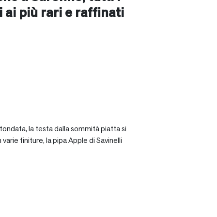
ai più rari e raffinati
tondata, la testa dalla sommità piatta si
rie finiture, la pipa Apple di Savinelli