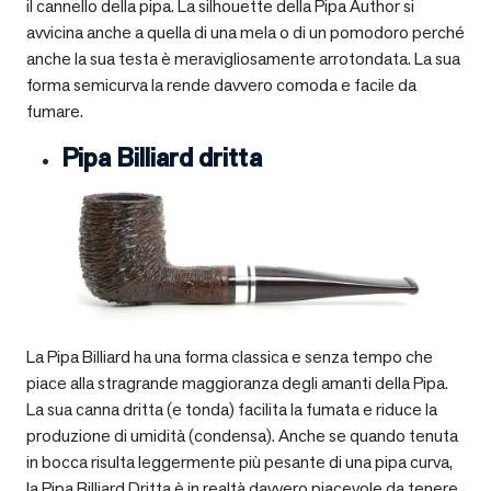
il cannello della pipa. La silhouette della Pipa Author si
avvicina anche a quella di una mela o di un pomodoro perché
anche la sua testa è meravigliosamente arrotondata. La sua
forma semicurva la rende davvero comoda e facile da
fumare.
Pipa Billiard dritta
La Pipa Billiard ha una forma classica e senza tempo che
piace alla stragrande maggioranza degli amanti della Pipa.
La sua canna dritta (e tonda) facilita la fumata e riduce la
produzione di umidità (condensa). Anche se quando tenuta
in bocca risulta leggermente più pesante di una pipa curva,
la Pipa Billiard Dritta è in realtà davvero piacevole da tenere