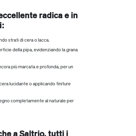
 eccellente radica e in
i:
ndo strati di cera o lacca.
rficie della pipa, evidenziando la grana
ancora più marcata e profonda, per un
 cera lucidante o applicando finiture
il legno completamente al naturale per
nche a
Saltrio
, tutti i