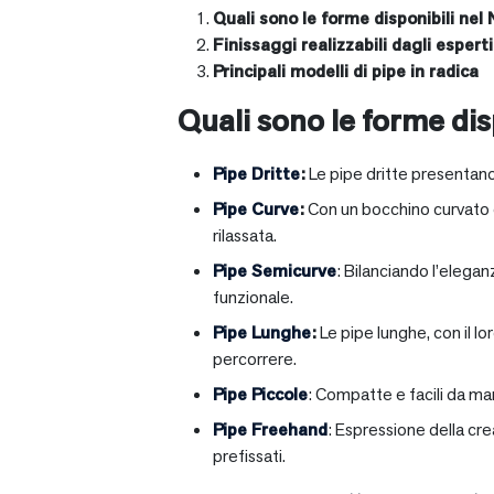
Quali sono le forme disponibili nel 
Finissaggi realizzabili dagli esperti 
Principali modelli di pipe in radica
Quali sono le forme disp
Pipe Dritte
:
Le pipe dritte presentano
Pipe Curve
:
Con un bocchino curvato ch
rilassata.
Pipe Semicurve
: Bilanciando l’elega
funzionale.
Pipe Lunghe
:
Le pipe lunghe, con il l
percorrere.
Pipe Piccole
: Compatte e facili da ma
Pipe Freehand
: Espressione della cr
prefissati.