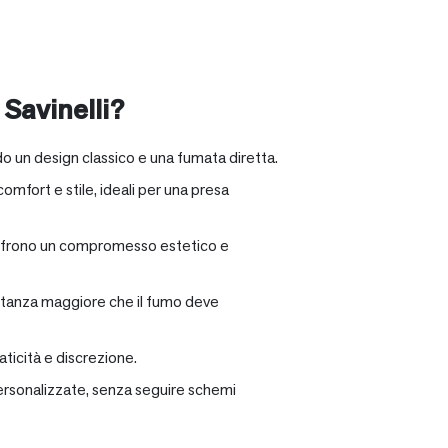
 Savinelli?
o un design classico e una fumata diretta.
omfort e stile, ideali per una presa
e offrono un compromesso estetico e
distanza maggiore che il fumo deve
ticità e discrezione.
personalizzate, senza seguire schemi