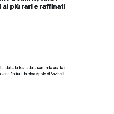
ai più rari e raffinati
tondata, la testa dalla sommità piatta si
rie finiture, la pipa Apple di Savinelli