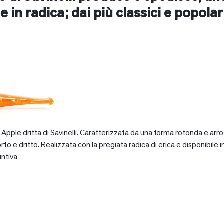
e in radica; dai più classici e popolari 
pple dritta di Savinelli. Caratterizzata da una forma rotonda e arro
dritto. Realizzata con la pregiata radica di erica e disponibile in va
intiva