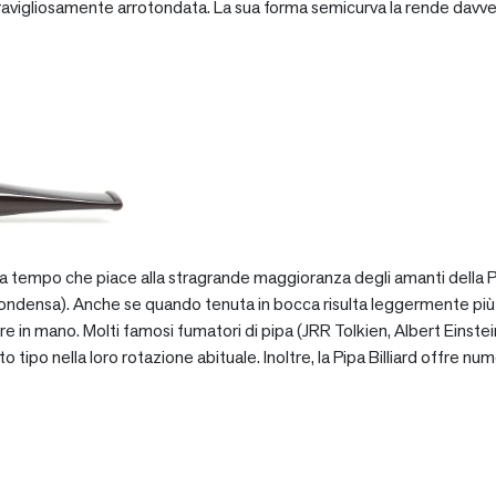
vigliosamente arrotondata. La sua forma semicurva la rende davve
za tempo che piace alla stragrande maggioranza degli amanti della Pip
ondensa). Anche se quando tenuta in bocca risulta leggermente più pe
e in mano. Molti famosi fumatori di pipa (JRR Tolkien, Albert Einstein
po nella loro rotazione abituale. Inoltre, la Pipa Billiard offre numer