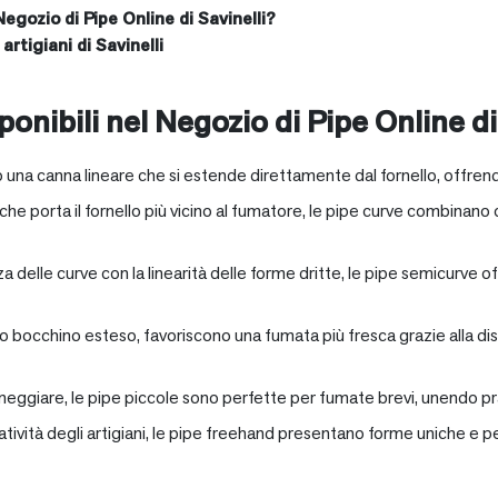
Negozio di Pipe Online di Savinelli?
artigiani di Savinelli
onibili nel Negozio di Pipe Online di
 una canna lineare che si estende direttamente dal fornello, offrend
e porta il fornello più vicino al fumatore, le pipe curve combinano c
nza delle curve con la linearità delle forme dritte, le pipe semicurv
oro bocchino esteso, favoriscono una fumata più fresca grazie alla 
neggiare, le pipe piccole sono perfette per fumate brevi, unendo pra
eatività degli artigiani, le pipe freehand presentano forme uniche e 