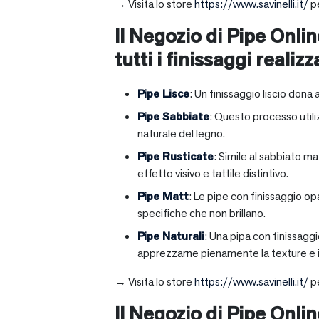
→ Visita lo store
https://www.savinelli.it/
pe
Il Negozio di Pipe Onlin
tutti i finissaggi realizz
Pipe Lisce
: Un finissaggio liscio dona 
Pipe Sabbiate
: Questo processo utili
naturale del legno.
Pipe Rusticate
: Simile al sabbiato m
effetto visivo e tattile distintivo.
Pipe Matt
: Le pipe con finissaggio op
specifiche che non brillano.
Pipe Naturali
: Una pipa con finissagg
apprezzarne pienamente la texture e il
→ Visita lo store
https://www.savinelli.it/
pe
Il Negozio di Pipe Onli