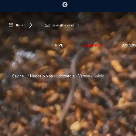
Italian
sales@savinelli.it
PIPE
LA MIA PIPA
ACCES
Savinelli
/
Negozio pipe
/
Lombardia
/
Varese
/
Saltrio