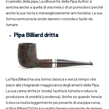
il cannello della pipa. La silhouette della Pipa Author si
avvicina anche a quella di una mela o di un pomodoro perché
anche la sua testa è meravigliosamente arrotondata. La sua
forma semicurva la rende davvero comoda e facile da
fumare.
Pipa Billiard dritta
La Pipa Billiard ha una forma classica e senza tempo che
piace alla stragrande maggioranza degli amanti della Pipa.
La sua canna dritta (e tonda) facilita la fumata e riduce la
produzione di umidità (condensa). Anche se quando tenuta
in bocca risulta leggermente più pesante di una pipa curva,
la Pipa Billiard Dritta è in realtà davvero piacevole da tenere