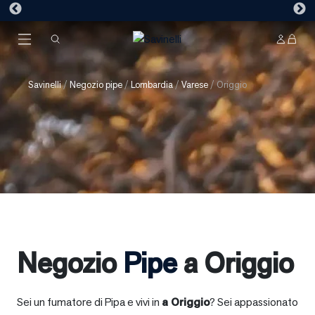
Savinelli
/
Negozio pipe
/
Lombardia
/
Varese
/
Origgio
Negozio
Pipe
a Origgio
Sei un fumatore di Pipa e vivi in
a
Origgio
? Sei appassionato