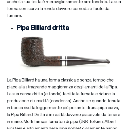
anche la sua testa è meravigliosamente arrotondata. La sua
forma semicurva la rende davvero comoda e facile da
fumare.
Pipa Billiard dritta
La Pipa Billiard ha una forma classica e senza tempo che
piace alla stragrande maggioranza degli amanti della Pipa.
La sua canna dritta (e tonda) facilita la fumata e riduce la
produzione di umidità (condensa). Anche se quando tenuta
in bocca risulta leggermente più pesante di una pipa curva,
la Pipa Billiard Dritta è in realtà davvero piacevole da tenere
in mano. Molti famosi fumatori di pipa (JRR Tolkien, Albert
Einstein e altri amanti della pipa nobile) ovviamente hanno