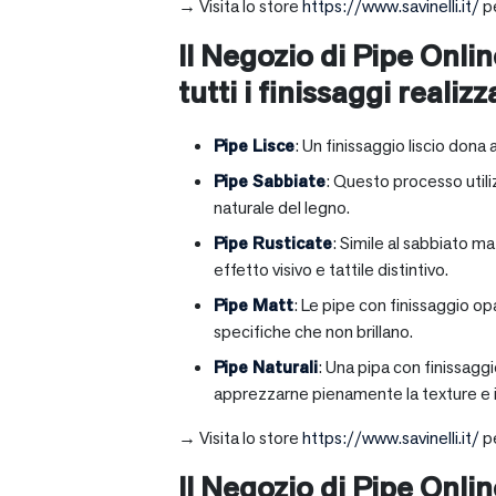
→ Visita lo store
https://www.savinelli.it/
pe
Il Negozio di Pipe Onlin
tutti i finissaggi realizz
Pipe Lisce
: Un finissaggio liscio dona 
Pipe Sabbiate
: Questo processo utili
naturale del legno.
Pipe Rusticate
: Simile al sabbiato m
effetto visivo e tattile distintivo.
Pipe Matt
: Le pipe con finissaggio op
specifiche che non brillano.
Pipe Naturali
: Una pipa con finissagg
apprezzarne pienamente la texture e il
→ Visita lo store
https://www.savinelli.it/
pe
Il Negozio di Pipe Onli