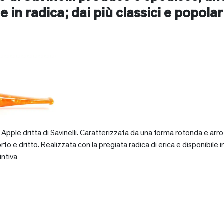
e in radica; dai più classici e popolari 
pple dritta di Savinelli. Caratterizzata da una forma rotonda e arro
dritto. Realizzata con la pregiata radica di erica e disponibile in va
intiva