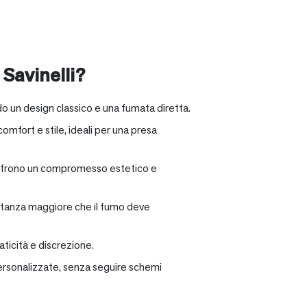
 Savinelli?
o un design classico e una fumata diretta.
omfort e stile, ideali per una presa
e offrono un compromesso estetico e
distanza maggiore che il fumo deve
ticità e discrezione.
personalizzate, senza seguire schemi