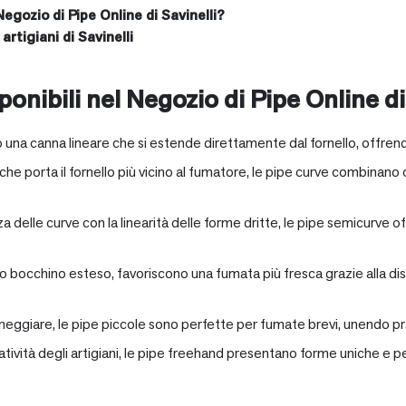
Negozio di Pipe Online di Savinelli?
artigiani di Savinelli
onibili nel Negozio di Pipe Online di
 una canna lineare che si estende direttamente dal fornello, offrend
e porta il fornello più vicino al fumatore, le pipe curve combinano c
nza delle curve con la linearità delle forme dritte, le pipe semicurv
oro bocchino esteso, favoriscono una fumata più fresca grazie alla 
neggiare, le pipe piccole sono perfette per fumate brevi, unendo pra
eatività degli artigiani, le pipe freehand presentano forme uniche e 