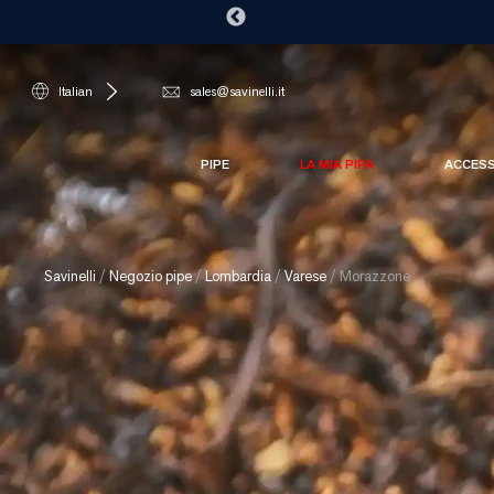
Italian
sales@savinelli.it
PIPE
LA MIA PIPA
ACCES
Savinelli
/
Negozio pipe
/
Lombardia
/
Varese
/
Morazzone