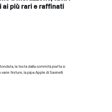
ai più rari e raffinati
tondata, la testa dalla sommità piatta si
rie finiture, la pipa Apple di Savinelli