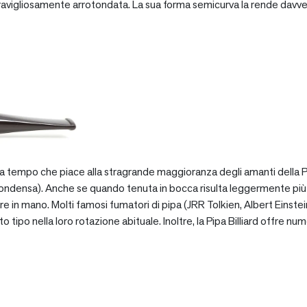
vigliosamente arrotondata. La sua forma semicurva la rende davve
za tempo che piace alla stragrande maggioranza degli amanti della Pip
ondensa). Anche se quando tenuta in bocca risulta leggermente più pe
e in mano. Molti famosi fumatori di pipa (JRR Tolkien, Albert Einstein
po nella loro rotazione abituale. Inoltre, la Pipa Billiard offre numer