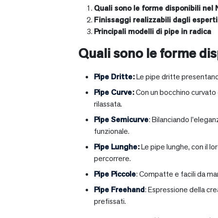
Quali sono le forme disponibili nel 
Finissaggi realizzabili dagli esperti 
Principali modelli di pipe in radica
Quali sono le forme disp
Pipe Dritte
:
Le pipe dritte presentano
Pipe Curve
:
Con un bocchino curvato ch
rilassata.
Pipe Semicurve
: Bilanciando l’elega
funzionale.
Pipe Lunghe
:
Le pipe lunghe, con il l
percorrere.
Pipe Piccole
: Compatte e facili da ma
Pipe Freehand
: Espressione della cr
prefissati.