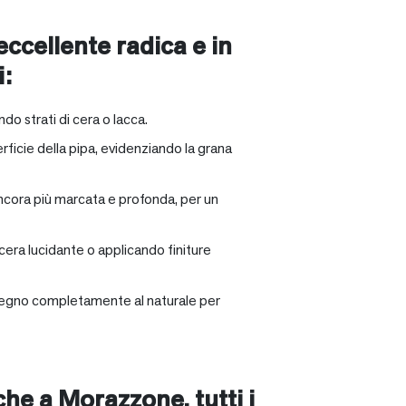
 eccellente radica e in
i:
ndo strati di cera o lacca.
rficie della pipa, evidenziando la grana
ancora più marcata e profonda, per un
 cera lucidante o applicando finiture
il legno completamente al naturale per
nche a
Morazzone
, tutti i