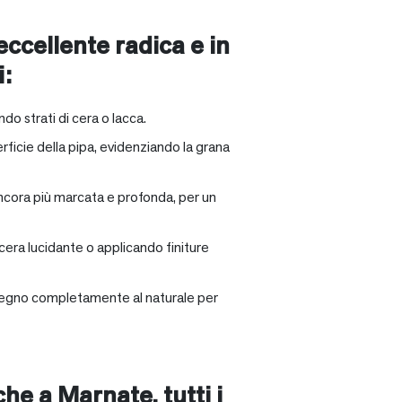
 eccellente radica e in
i:
ndo strati di cera o lacca.
rficie della pipa, evidenziando la grana
ancora più marcata e profonda, per un
 cera lucidante o applicando finiture
il legno completamente al naturale per
nche a
Marnate
, tutti i