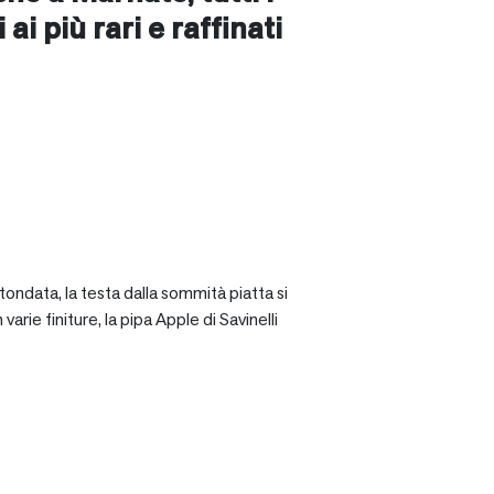
ai più rari e raffinati
tondata, la testa dalla sommità piatta si
rie finiture, la pipa Apple di Savinelli