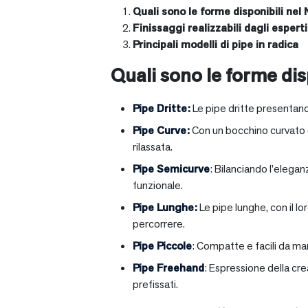
Quali sono le forme disponibili nel 
Finissaggi realizzabili dagli esperti 
Principali modelli di pipe in radica
Quali sono le forme disp
Pipe Dritte
:
Le pipe dritte presentano
Pipe Curve
:
Con un bocchino curvato ch
rilassata.
Pipe Semicurve
: Bilanciando l’elega
funzionale.
Pipe Lunghe
:
Le pipe lunghe, con il l
percorrere.
Pipe Piccole
: Compatte e facili da ma
Pipe Freehand
: Espressione della cr
prefissati.