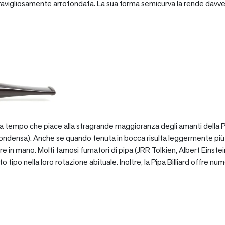
vigliosamente arrotondata. La sua forma semicurva la rende davve
za tempo che piace alla stragrande maggioranza degli amanti della Pip
ondensa). Anche se quando tenuta in bocca risulta leggermente più pe
e in mano. Molti famosi fumatori di pipa (JRR Tolkien, Albert Einstein
po nella loro rotazione abituale. Inoltre, la Pipa Billiard offre numer