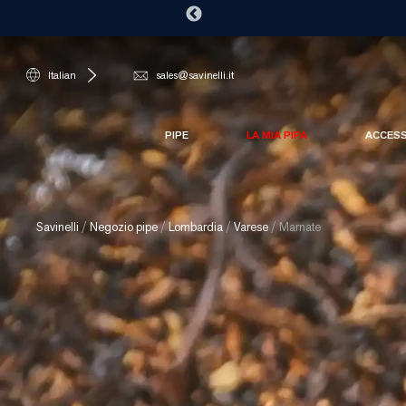
Italian
sales@savinelli.it
PIPE
LA MIA PIPA
ACCES
Savinelli
/
Negozio pipe
/
Lombardia
/
Varese
/
Marnate