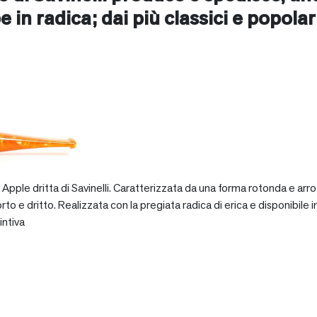
e in radica; dai più classici e popolari 
pple dritta di Savinelli. Caratterizzata da una forma rotonda e arro
dritto. Realizzata con la pregiata radica di erica e disponibile in va
intiva