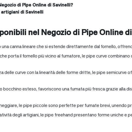
Negozio di Pipe Online di Savinelli?
artigiani di Savinelli
onibili nel Negozio di Pipe Online di
 una canna lineare che si estende direttamente dal fornello, offrend
e porta il fornello più vicino al fumatore, le pipe curve combinano c
nza delle curve con la linearità delle forme dritte, le pipe semicurv
oro bocchino esteso, favoriscono una fumata più fresca grazie alla 
neggiare, le pipe piccole sono perfette per fumate brevi, unendo pra
eatività degli artigiani, le pipe freehand presentano forme uniche e 