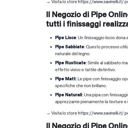
→ Visita lo store
https://www.savinelli.it/
pe
Il Negozio di Pipe Onlin
tutti i finissaggi realizz
Pipe Lisce
: Un finissaggio liscio dona 
Pipe Sabbiate
: Questo processo utili
naturale del legno.
Pipe Rusticate
: Simile al sabbiato m
effetto visivo e tattile distintivo.
Pipe Matt
: Le pipe con finissaggio op
specifiche che non brillano.
Pipe Naturali
: Una pipa con finissagg
apprezzarne pienamente la texture e il
→ Visita lo store
https://www.savinelli.it/
pe
Il Negozio di Pipe Onli