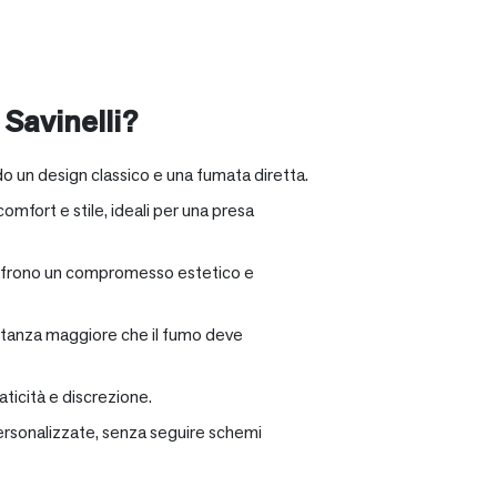
 Savinelli?
o un design classico e una fumata diretta.
omfort e stile, ideali per una presa
e offrono un compromesso estetico e
distanza maggiore che il fumo deve
ticità e discrezione.
personalizzate, senza seguire schemi