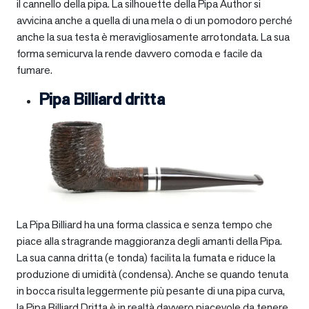
il cannello della pipa. La silhouette della Pipa Author si
avvicina anche a quella di una mela o di un pomodoro perché
anche la sua testa è meravigliosamente arrotondata. La sua
forma semicurva la rende davvero comoda e facile da
fumare.
Pipa Billiard dritta
La Pipa Billiard ha una forma classica e senza tempo che
piace alla stragrande maggioranza degli amanti della Pipa.
La sua canna dritta (e tonda) facilita la fumata e riduce la
produzione di umidità (condensa). Anche se quando tenuta
in bocca risulta leggermente più pesante di una pipa curva,
la Pipa Billiard Dritta è in realtà davvero piacevole da tenere