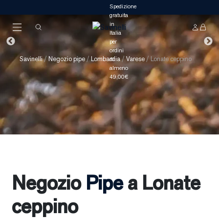
Savinelli
/
Negozio pipe
/
Lombardia
/
Varese
/
Lonate ceppino
Negozio
Pipe
a Lonate
ceppino