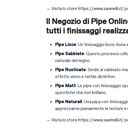
→ Visita lo store
https://www.savinelli.it/
pe
Il Negozio di Pipe Onlin
tutti i finissaggi realizz
Pipe Lisce
: Un finissaggio liscio dona 
Pipe Sabbiate
: Questo processo utili
naturale del legno.
Pipe Rusticate
: Simile al sabbiato m
effetto visivo e tattile distintivo.
Pipe Matt
: Le pipe con finissaggio op
specifiche che non brillano.
Pipe Naturali
: Una pipa con finissagg
apprezzarne pienamente la texture e il
→ Visita lo store
https://www.savinelli.it/
pe