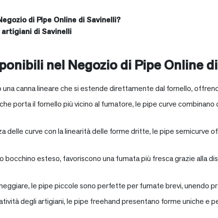
Negozio di Pipe Online di Savinelli?
artigiani di Savinelli
onibili nel Negozio di Pipe Online di
 una canna lineare che si estende direttamente dal fornello, offrend
e porta il fornello più vicino al fumatore, le pipe curve combinano c
nza delle curve con la linearità delle forme dritte, le pipe semicurv
oro bocchino esteso, favoriscono una fumata più fresca grazie alla 
neggiare, le pipe piccole sono perfette per fumate brevi, unendo pra
eatività degli artigiani, le pipe freehand presentano forme uniche e 