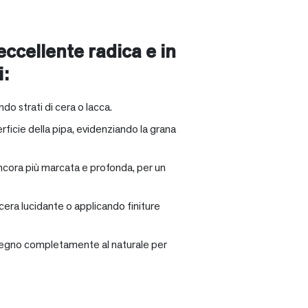
 eccellente radica e in
i:
ndo strati di cera o lacca.
rficie della pipa, evidenziando la grana
ancora più marcata e profonda, per un
 cera lucidante o applicando finiture
il legno completamente al naturale per