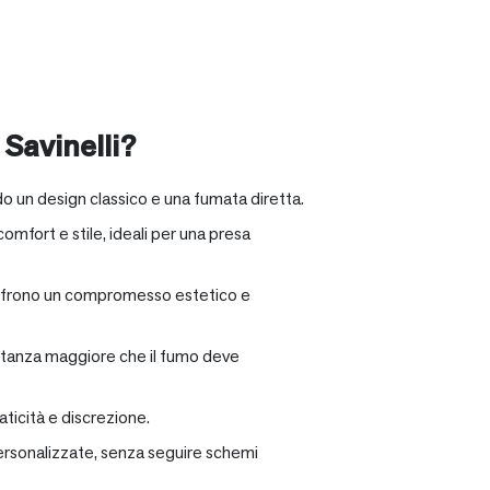
 Savinelli?
o un design classico e una fumata diretta.
omfort e stile, ideali per una presa
e offrono un compromesso estetico e
distanza maggiore che il fumo deve
ticità e discrezione.
personalizzate, senza seguire schemi