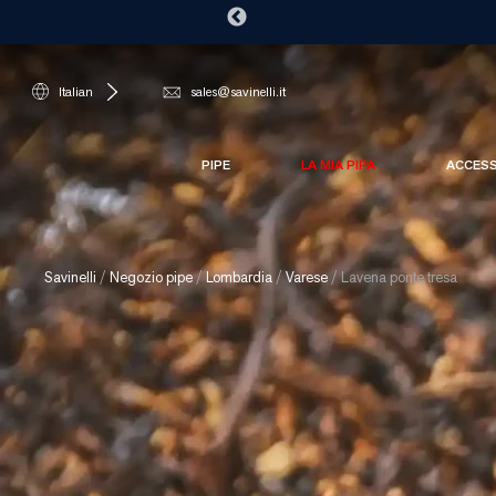
Italian
sales@savinelli.it
PIPE
LA MIA PIPA
ACCES
Savinelli
/
Negozio pipe
/
Lombardia
/
Varese
/
Lavena ponte tresa