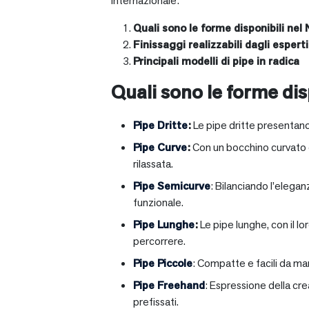
internazionale:
Quali sono le forme disponibili nel 
Finissaggi realizzabili dagli esperti 
Principali modelli di pipe in radica
Quali sono le forme disp
Pipe Dritte
:
Le pipe dritte presentano
Pipe Curve
:
Con un bocchino curvato ch
rilassata.
Pipe Semicurve
: Bilanciando l’elega
funzionale.
Pipe Lunghe
:
Le pipe lunghe, con il l
percorrere.
Pipe Piccole
: Compatte e facili da ma
Pipe Freehand
: Espressione della cr
prefissati.