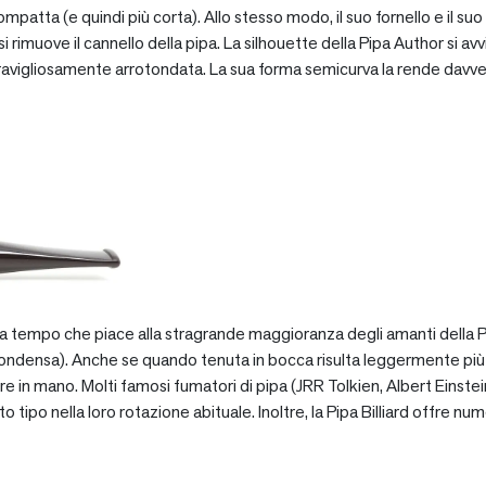
patta (e quindi più corta). Allo stesso modo, il suo fornello e il suo 
 rimuove il cannello della pipa. La silhouette della Pipa Author si avv
vigliosamente arrotondata. La sua forma semicurva la rende davve
za tempo che piace alla stragrande maggioranza degli amanti della Pip
ondensa). Anche se quando tenuta in bocca risulta leggermente più pe
e in mano. Molti famosi fumatori di pipa (JRR Tolkien, Albert Einstein
po nella loro rotazione abituale. Inoltre, la Pipa Billiard offre numer