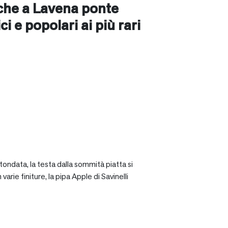
nche a
Lavena ponte
ici e popolari ai più rari
tondata, la testa dalla sommità piatta si
rie finiture, la pipa Apple di Savinelli