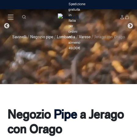
Savinelli
/
Negozio pipe
/
Lombardia
/
Varese
/
Jerago con Orago
Negozio
Pipe
a Jerago
con Orago