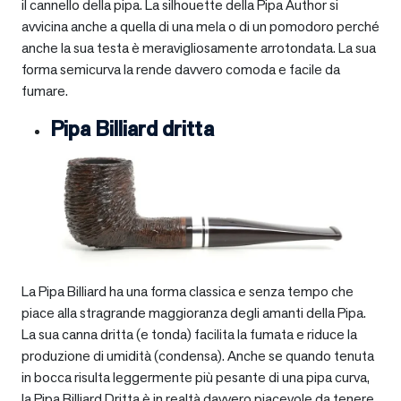
il cannello della pipa. La silhouette della Pipa Author si
avvicina anche a quella di una mela o di un pomodoro perché
anche la sua testa è meravigliosamente arrotondata. La sua
forma semicurva la rende davvero comoda e facile da
fumare.
Pipa Billiard dritta
La Pipa Billiard ha una forma classica e senza tempo che
piace alla stragrande maggioranza degli amanti della Pipa.
La sua canna dritta (e tonda) facilita la fumata e riduce la
produzione di umidità (condensa). Anche se quando tenuta
in bocca risulta leggermente più pesante di una pipa curva,
la Pipa Billiard Dritta è in realtà davvero piacevole da tenere