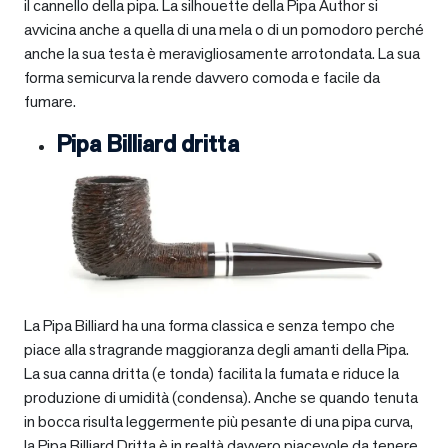
il cannello della pipa. La silhouette della Pipa Author si
avvicina anche a quella di una mela o di un pomodoro perché
anche la sua testa è meravigliosamente arrotondata. La sua
forma semicurva la rende davvero comoda e facile da
fumare.
Pipa Billiard dritta
La Pipa Billiard ha una forma classica e senza tempo che
piace alla stragrande maggioranza degli amanti della Pipa.
La sua canna dritta (e tonda) facilita la fumata e riduce la
produzione di umidità (condensa). Anche se quando tenuta
in bocca risulta leggermente più pesante di una pipa curva,
la Pipa Billiard Dritta è in realtà davvero piacevole da tenere