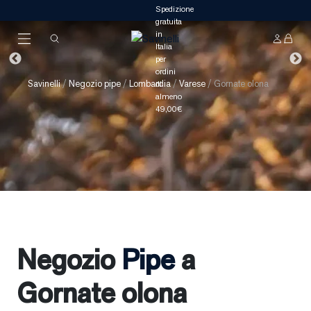
Savinelli
/
Negozio pipe
/
Lombardia
/
Varese
/
Gornate olona
Negozio
Pipe
a
Gornate olona