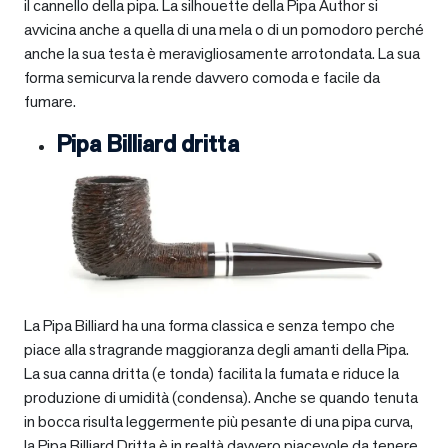
il cannello della pipa. La silhouette della Pipa Author si
avvicina anche a quella di una mela o di un pomodoro perché
anche la sua testa è meravigliosamente arrotondata. La sua
forma semicurva la rende davvero comoda e facile da
fumare.
Pipa Billiard dritta
La Pipa Billiard ha una forma classica e senza tempo che
piace alla stragrande maggioranza degli amanti della Pipa.
La sua canna dritta (e tonda) facilita la fumata e riduce la
produzione di umidità (condensa). Anche se quando tenuta
in bocca risulta leggermente più pesante di una pipa curva,
la Pipa Billiard Dritta è in realtà davvero piacevole da tenere