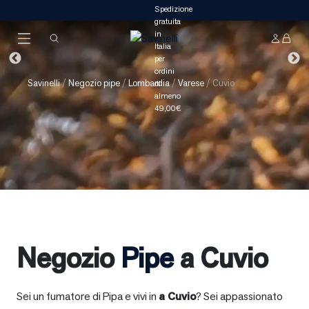
Savinelli
/
Negozio pipe
/
Lombardia
/
Varese
/
Cuvio
Negozio
Pipe
a Cuvio
Sei un fumatore di Pipa e vivi in
a
Cuvio
? Sei appassionato