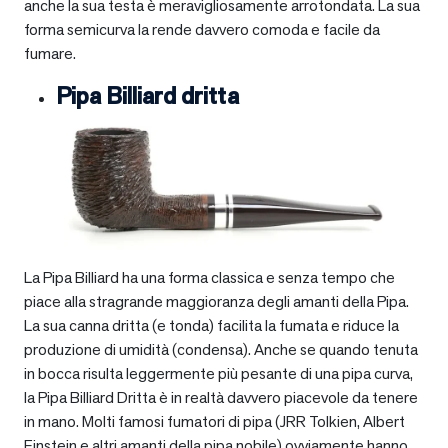
anche la sua testa è meravigliosamente arrotondata. La sua
forma semicurva la rende davvero comoda e facile da
fumare.
Pipa Billiard dritta
La Pipa Billiard ha una forma classica e senza tempo che
piace alla stragrande maggioranza degli amanti della Pipa.
La sua canna dritta (e tonda) facilita la fumata e riduce la
produzione di umidità (condensa). Anche se quando tenuta
in bocca risulta leggermente più pesante di una pipa curva,
la Pipa Billiard Dritta è in realtà davvero piacevole da tenere
in mano. Molti famosi fumatori di pipa (JRR Tolkien, Albert
Einstein e altri amanti della pipa nobile) ovviamente hanno