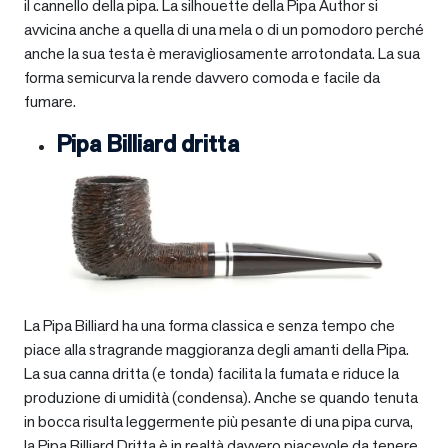
il cannello della pipa. La silhouette della Pipa Author si
avvicina anche a quella di una mela o di un pomodoro perché
anche la sua testa è meravigliosamente arrotondata. La sua
forma semicurva la rende davvero comoda e facile da
fumare.
Pipa Billiard dritta
La Pipa Billiard ha una forma classica e senza tempo che
piace alla stragrande maggioranza degli amanti della Pipa.
La sua canna dritta (e tonda) facilita la fumata e riduce la
produzione di umidità (condensa). Anche se quando tenuta
in bocca risulta leggermente più pesante di una pipa curva,
la Pipa Billiard Dritta è in realtà davvero piacevole da tenere