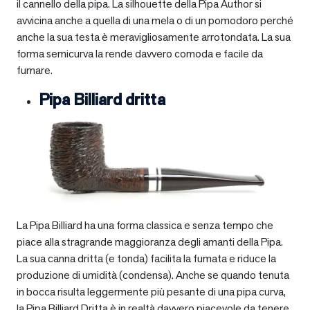
il cannello della pipa. La silhouette della Pipa Author si
avvicina anche a quella di una mela o di un pomodoro perché
anche la sua testa è meravigliosamente arrotondata. La sua
forma semicurva la rende davvero comoda e facile da
fumare.
Pipa Billiard dritta
La Pipa Billiard ha una forma classica e senza tempo che
piace alla stragrande maggioranza degli amanti della Pipa.
La sua canna dritta (e tonda) facilita la fumata e riduce la
produzione di umidità (condensa). Anche se quando tenuta
in bocca risulta leggermente più pesante di una pipa curva,
la Pipa Billiard Dritta è in realtà davvero piacevole da tenere