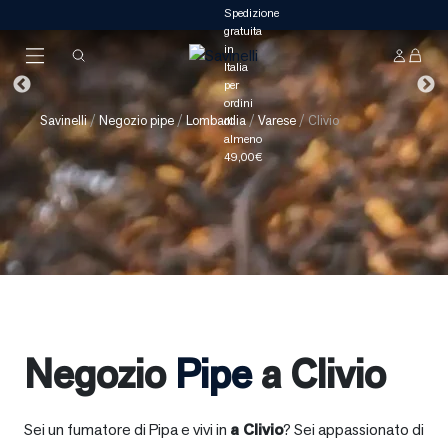
Savinelli
/
Negozio pipe
/
Lombardia
/
Varese
/
Clivio
Negozio
Pipe
a Clivio
Sei un fumatore di Pipa e vivi in
a
Clivio
? Sei appassionato di