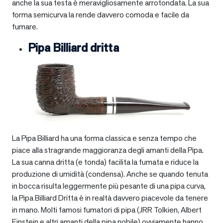
anche la sua testa è meravigliosamente arrotondata. La sua
forma semicurva la rende davvero comoda e facile da
fumare.
Pipa Billiard dritta
La Pipa Billiard ha una forma classica e senza tempo che
piace alla stragrande maggioranza degli amanti della Pipa.
La sua canna dritta (e tonda) facilita la fumata e riduce la
produzione di umidità (condensa). Anche se quando tenuta
in bocca risulta leggermente più pesante di una pipa curva,
la Pipa Billiard Dritta è in realtà davvero piacevole da tenere
in mano. Molti famosi fumatori di pipa (JRR Tolkien, Albert
Einstein e altri amanti della pipa nobile) ovviamente hanno