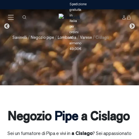
Savinelli
/
Negozio pipe
/
Lombardia
/
Varese
/
Cislago
Negozio
Pipe
a Cislago
Sei un fumatore di Pipa e vivi in
a
Cislago
? Sei appassionato