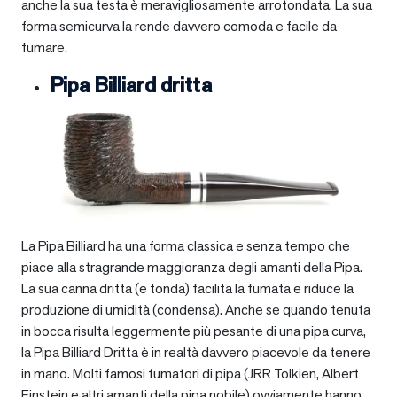
anche la sua testa è meravigliosamente arrotondata. La sua
forma semicurva la rende davvero comoda e facile da
fumare.
Pipa Billiard dritta
La Pipa Billiard ha una forma classica e senza tempo che
piace alla stragrande maggioranza degli amanti della Pipa.
La sua canna dritta (e tonda) facilita la fumata e riduce la
produzione di umidità (condensa). Anche se quando tenuta
in bocca risulta leggermente più pesante di una pipa curva,
la Pipa Billiard Dritta è in realtà davvero piacevole da tenere
in mano. Molti famosi fumatori di pipa (JRR Tolkien, Albert
Einstein e altri amanti della pipa nobile) ovviamente hanno