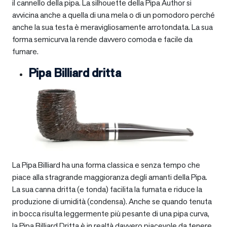
il cannello della pipa. La silhouette della Pipa Author si
avvicina anche a quella di una mela o di un pomodoro perché
anche la sua testa è meravigliosamente arrotondata. La sua
forma semicurva la rende davvero comoda e facile da
fumare.
Pipa Billiard dritta
La Pipa Billiard ha una forma classica e senza tempo che
piace alla stragrande maggioranza degli amanti della Pipa.
La sua canna dritta (e tonda) facilita la fumata e riduce la
produzione di umidità (condensa). Anche se quando tenuta
in bocca risulta leggermente più pesante di una pipa curva,
la Pipa Billiard Dritta è in realtà davvero piacevole da tenere