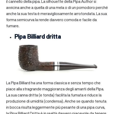
il cannello della pipa. La silhouette della Pipa Author si
avvicina anche a quella di una mela o di un pomodoro perché
anche la sua testa è meravigliosamente arrotondata. La sua
forma semicurva la rende davvero comoda e facile da
fumare.
Pipa Billiard dritta
La Pipa Billiard ha una forma classica e senza tempo che
piace alla stragrande maggioranza degli amanti della Pipa.
La sua canna dritta (e tonda) facilita la fumata e riduce la
produzione di umidità (condensa). Anche se quando tenuta
in bocca risulta leggermente più pesante di una pipa curva,
la Pipa Billiard Dritta è in realtà davvero piacevole da tenere