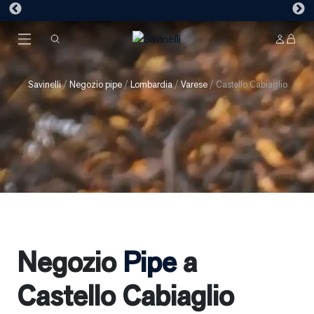
Novità
-
Crea la tua pipa
Savinelli
/
Negozio pipe
/
Lombardia
/
Varese
/
Castello Cabiaglio
Negozio
Pipe
a
Castello Cabiaglio