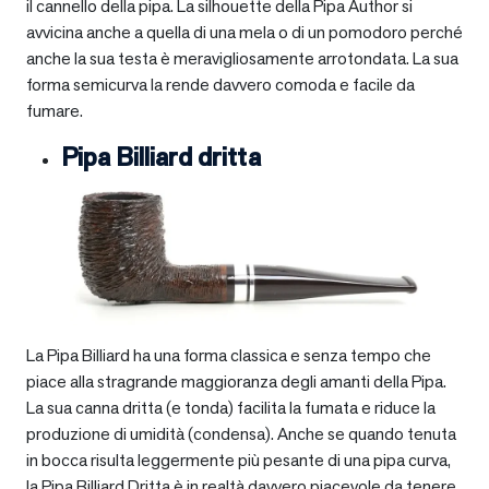
il cannello della pipa. La silhouette della Pipa Author si
avvicina anche a quella di una mela o di un pomodoro perché
anche la sua testa è meravigliosamente arrotondata. La sua
forma semicurva la rende davvero comoda e facile da
fumare.
Pipa Billiard dritta
La Pipa Billiard ha una forma classica e senza tempo che
piace alla stragrande maggioranza degli amanti della Pipa.
La sua canna dritta (e tonda) facilita la fumata e riduce la
produzione di umidità (condensa). Anche se quando tenuta
in bocca risulta leggermente più pesante di una pipa curva,
la Pipa Billiard Dritta è in realtà davvero piacevole da tenere