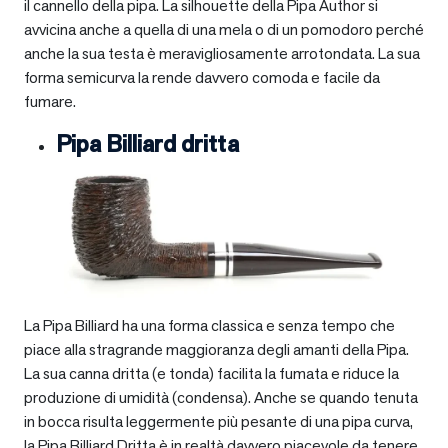
il cannello della pipa. La silhouette della Pipa Author si
avvicina anche a quella di una mela o di un pomodoro perché
anche la sua testa è meravigliosamente arrotondata. La sua
forma semicurva la rende davvero comoda e facile da
fumare.
Pipa Billiard dritta
La Pipa Billiard ha una forma classica e senza tempo che
piace alla stragrande maggioranza degli amanti della Pipa.
La sua canna dritta (e tonda) facilita la fumata e riduce la
produzione di umidità (condensa). Anche se quando tenuta
in bocca risulta leggermente più pesante di una pipa curva,
la Pipa Billiard Dritta è in realtà davvero piacevole da tenere