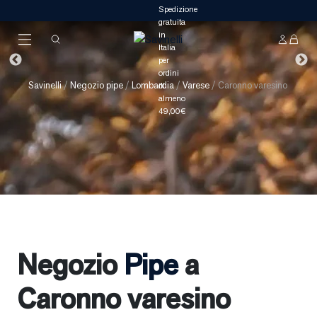
Savinelli
/
Negozio pipe
/
Lombardia
/
Varese
/
Caronno varesino
Negozio
Pipe
a
Caronno varesino