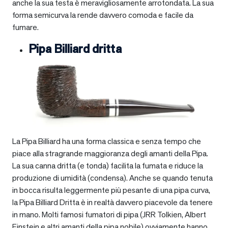
anche la sua testa è meravigliosamente arrotondata. La sua
forma semicurva la rende davvero comoda e facile da
fumare.
Pipa Billiard dritta
La Pipa Billiard ha una forma classica e senza tempo che
piace alla stragrande maggioranza degli amanti della Pipa.
La sua canna dritta (e tonda) facilita la fumata e riduce la
produzione di umidità (condensa). Anche se quando tenuta
in bocca risulta leggermente più pesante di una pipa curva,
la Pipa Billiard Dritta è in realtà davvero piacevole da tenere
in mano. Molti famosi fumatori di pipa (JRR Tolkien, Albert
Einstein e altri amanti della pipa nobile) ovviamente hanno